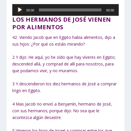
Reproductor
00:00
00:00
de
LOS HERMANOS DE JOSÉ VIENEN
audio
POR ALIMENTOS
42
Viendo Jacob que en Egipto había alimentos, dijo a
sus hijos: ¿Por qué os estáis mirando?
2
Y dijo: He aquí, yo he oído que hay víveres en Egipto;
descended allá, y comprad de allí para nosotros, para
que podamos vivir, y no muramos.
3
Y descendieron los diez hermanos de José a comprar
trigo en Egipto.
4
Mas Jacob no envió a Benjamín, hermano de José,
con sus hermanos; porque dijo: No sea que le
acontezca algún desastre.
5
Vinieron los hijos de Israel a comprar entre los que