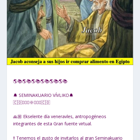
🌎📚🌎📚🌎📚🌎📚🌎📚🌎📚
🔔 SEMINAKUARIO VÍVLIKO🔔
🇨🇴🙋🏽‍♂🌞🙋🏽‍♀🇨🇴
🙏🏼 Ekselente día veneravles, antropogéneos
integrantes de esta Gran fuente virtual.
‼ Tenemos el gusto de invitarlos al gran Seminakuario