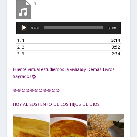
1
Reproductor
00:00
00:00
de
audio
1.
1
5:14
2.
2
3:52
3.
3
2:34
Fuente virtual estudiemos la vivlia📖y Demâs Livros
Sagrados📚
🥨🥨🥨🥨🥨🥨🥨🥨🥨🥨🥨
HOY AL SUSTENTO DE LOS HIJOS DE DIOS