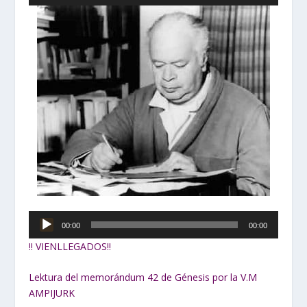
de
audio
Reproductor
00:00
00:00
de
‼ VIENLLEGADOS‼
audio
Lektura del memorándum 42 de Génesis por la V.M
AMPIJURK