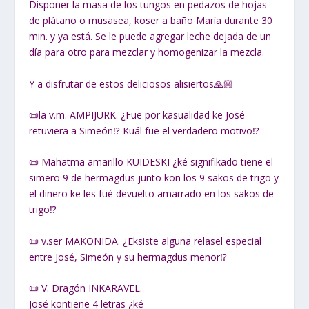
Disponer la masa de los tungos en pedazos de hojas
de plátano o musasea, koser a baño María durante 30
min. y ya está. Se le puede agregar leche dejada de un
día para otro para mezclar y homogenizar la mezcla.
Y a disfrutar de estos deliciosos alisiertos🙏🏼
📜la v.m. AMPIJURK. ¿Fue por kasualidad ke José
retuviera a Simeón⁉ Kuál fue el verdadero motivo⁉
📜 Mahatma amarillo KUIDESKI ¿ké signifikado tiene el
simero 9 de hermagdus junto kon los 9 sakos de trigo y
el dinero ke les fué devuelto amarrado en los sakos de
trigo⁉
📜 v.ser MAKONIDA. ¿Eksiste alguna relasel especial
entre José, Simeón y su hermagdus menor⁉
📜 V. Dragón INKARAVEL.
José kontiene 4 letras ¿ké