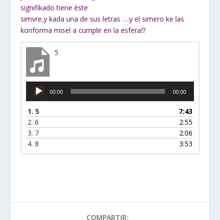
signifikado tiene éste
simvre,y kada una de sus letras ….y el simero ke las
konforma misel a cumplir en la esfera⁉
5
Reproductor
00:00
00:00
de
audio
1.
5
7:43
2.
6
2:55
3.
7
2:06
4.
8
3:53
COMPARTIR: