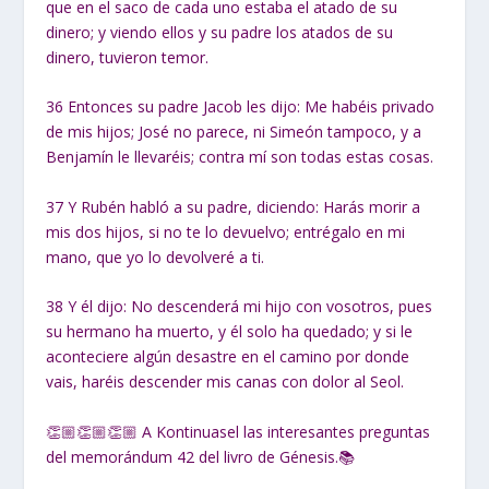
que en el saco de cada uno estaba el atado de su
dinero; y viendo ellos y su padre los atados de su
dinero, tuvieron temor.
36
Entonces su padre Jacob les dijo: Me habéis privado
de mis hijos; José no parece, ni Simeón tampoco, y a
Benjamín le llevaréis; contra mí son todas estas cosas.
37
Y Rubén habló a su padre, diciendo: Harás morir a
mis dos hijos, si no te lo devuelvo; entrégalo en mi
mano, que yo lo devolveré a ti.
38
Y él dijo: No descenderá mi hijo con vosotros, pues
su hermano ha muerto, y él solo ha quedado; y si le
aconteciere algún desastre en el camino por donde
vais, haréis descender mis canas con dolor al Seol.
👏🏼👏🏼👏🏼 A Kontinuasel las interesantes preguntas
del memorándum 42 del livro de Génesis.📚