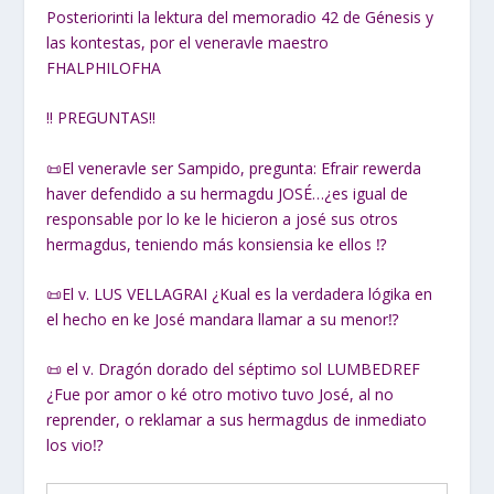
Posteriorinti la lektura del memoradio 42 de Génesis y
las kontestas, por el veneravle maestro
FHALPHILOFHA
‼ PREGUNTAS‼
📜El veneravle ser Sampido, pregunta: Efrair rewerda
haver defendido a su hermagdu JOSÉ…¿es igual de
responsable por lo ke le hicieron a josé sus otros
hermagdus, teniendo más konsiensia ke ellos ⁉
📜El v. LUS VELLAGRAI ¿Kual es la verdadera lógika en
el hecho en ke José mandara llamar a su menor⁉
📜 el v. Dragón dorado del séptimo sol LUMBEDREF
¿Fue por amor o ké otro motivo tuvo José, al no
reprender, o reklamar a sus hermagdus de inmediato
los vio⁉