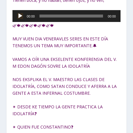
Tienen boca, y no hablan; tienen ojos, y no ven;
Reproductor
00:00
00:00
de
🌿🍁🌿🍁🌿🍁🌿🍁🌿🍁
audio
MUY VUEN DIA VENERAVLES SERES EN ESTE DÍA
TENEMOS UN TEMA MUY IMPORTANTE.🔔
VAMOS A OÍR UNA EKSELENTE KONFERENSIA DEL V.
M EDON DAGÓN SOVRE LA IDOLATRÍA
NOS EKSPLIKA EL V. MAESTRO LAS CLASES DE
IDOLATRÍA, COMO SATAN CONDUCE Y AFERRA A LA
GENTE A ESTA INFERNAL COSTUMBRE.
✴ DESDE KE TIEMPO LA GENTE PRACTICA LA
IDOLATRÍA❓
✴ QUIEN FUE CONSTANTINO❓