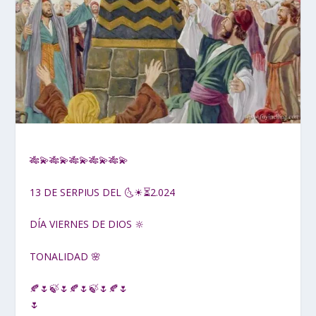
🎋💫🎋💫🎋💫🎋💫🎋💫
13 DE SERPIUS DEL 🌜☀⏳2.024
DÍA VIERNES DE DIOS 🔆
TONALIDAD 🌸
🍂🌷🍃🌷🍂🌷🍃🌷🍂🌷
🌷