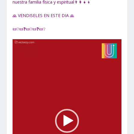
nuestra familia física y espiritual👨‍👩‍👧‍👦
🙏 VENDISELES EN ESTE DIA 🙏
📜❔📜❓📜❔📜❓📜❔
Reproductor
de
vídeo