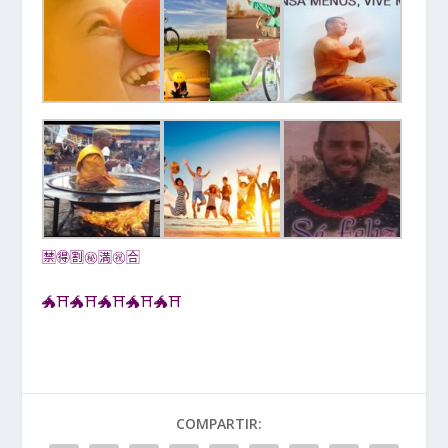
🈲🉐🈹㊙🈵㊗🈴
🐲⛩🐲⛩🐲⛩🐲⛩🐲⛩
COMPARTIR: