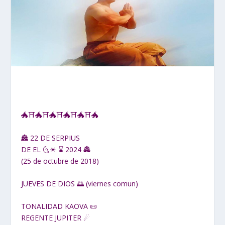
🐲⛩🐲⛩🐲⛩🐲⛩🐲⛩🐲
🏯 22 DE SERPIUS
DE EL 🌜☀ ⌛ 2024 🏯
(25 de octubre de 2018)
JUEVES DE DIOS 🌅 (viernes comun)
TONALIDAD KAOVA 📜
REGENTE JUPITER ☄