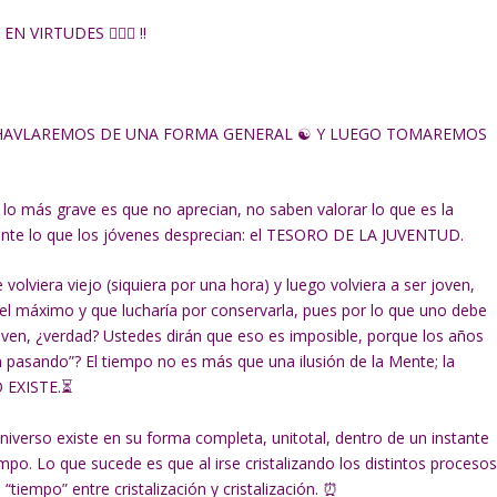
EN VIRTUDES 🧚🏼‍♀ ‼
, HAVLAREMOS DE UNA FORMA GENERAL ☯ Y LUEGO TOMAREMOS
lo más grave es que no aprecian, no saben valorar lo que es la
mente lo que los jóvenes desprecian: el TESORO DE LA JUVENTUD.
olviera viejo (siquiera por una hora) y luego volviera a ser joven,
el máximo y que lucharía por conservarla, pues por lo que uno debe
oven, ¿verdad? Ustedes dirán que eso es imposible, porque los años
 pasando”? El tiempo no es más que una ilusión de la Mente; la
O EXISTE.⏳
niverso existe en su forma completa, unitotal, dentro de un instante
mpo. Lo que sucede es que al irse cristalizando los distintos proceso
tiempo” entre cristalización y cristalización. ⏰