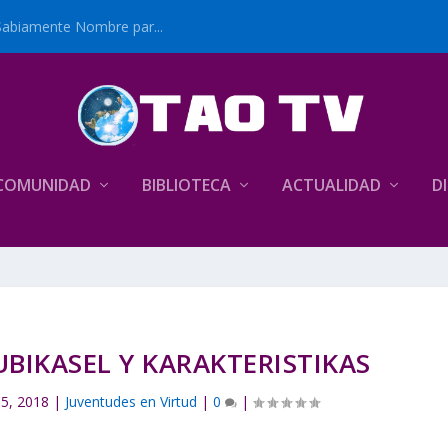
Sabiamente Nombre par...
COMUNIDAD
BIBLIOTECA
ACTUALIDAD
D
UBIKASEL Y KARAKTERISTIKAS
5, 2018
|
Juventudes en Virtud
|
0
|