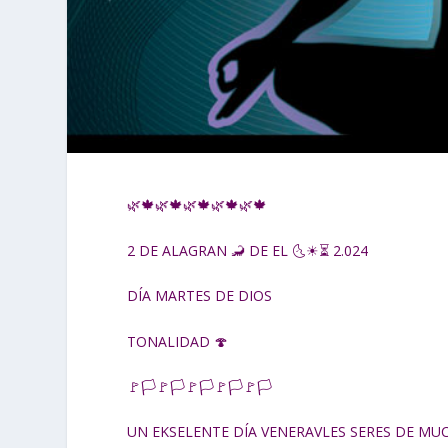
🌿🍁🌿🍁🌿🍁🌿🍁🌿🍁
2 DE ALAGRAN 🦂 DE EL 🌜☀⏳ 2.024
DÍA MARTES DE DIOS
TONALIDAD 🍄
🚩🏳🚩🏳🚩🏳🚩🏳🚩🏳
UN EKSELENTE DÍA VENERAVLES SERES DE MUC