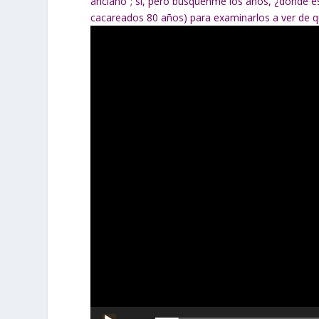
anciano”; sí, pero búsquenme los años, ¿dónde es
cacareados 80 años) para examinarlos a ver de 
Reproductor
de
vídeo