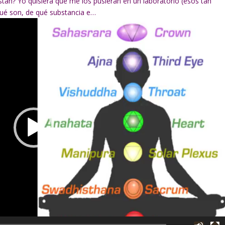
tán? Yo quisiera que me los pusieran en un laboratorio (esos tan
qué son, de qué substancia e…