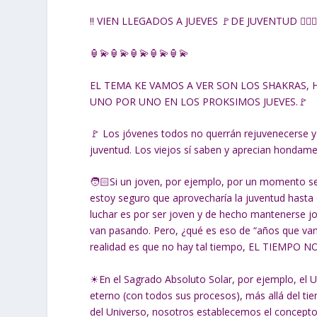
‼ VIEN LLEGADOS A JUEVES 🚩DE JUVENTUD 👱🏻‍♀ 
🏮💫🏮💫🏮💫🏮💫🏮💫
EL TEMA KE VAMOS A VER SON LOS SHAKRAS
UNO POR UNO EN LOS PROKSIMOS JUEVES.🚩
🚩 Los jóvenes todos no querrán rejuvenecerse y 
juventud. Los viejos sí saben y aprecian honda
🧑🏻Si un joven, por ejemplo, por un momento se v
estoy seguro que aprovecharía la juventud hasta 
luchar es por ser joven y de hecho mantenerse j
van pasando. Pero, ¿qué es eso de “años que van
realidad es que no hay tal tiempo, EL TIEMPO N
☀En el Sagrado Absoluto Solar, por ejemplo, el U
eterno (con todos sus procesos), más allá del tie
del Universo, nosotros establecemos el concepto “