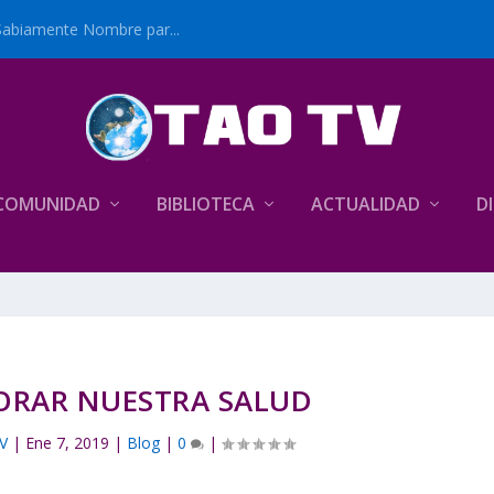
Sabiamente Nombre par...
COMUNIDAD
BIBLIOTECA
ACTUALIDAD
D
ORAR NUESTRA SALUD
V
|
Ene 7, 2019
|
Blog
|
0
|