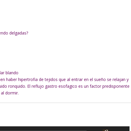
endo delgadas?
dar blando
n haber hipertrofia de tejidos que al entrar en el sueño se relajan y
l ruido ronquido. El reflujo gastro esofagico es un factor predisponente
 al dormir.
U