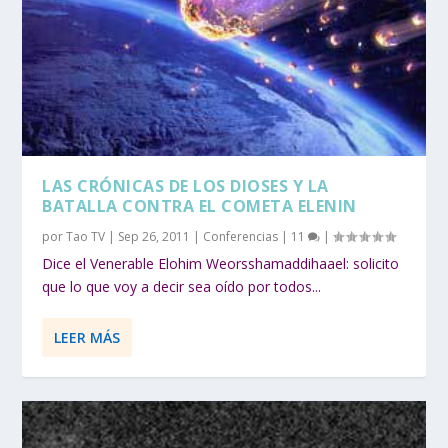
LAS CRÓNICAS DE LOS DIOSES Y LA
BATALLA CONTRA EL COMETA ELENIN
por
Tao TV
|
Sep 26, 2011
|
Conferencias
|
11
|
Dice el Venerable Elohim Weorsshamaddihaael: solicito
que lo que voy a decir sea oído por todos...
LEER MÁS