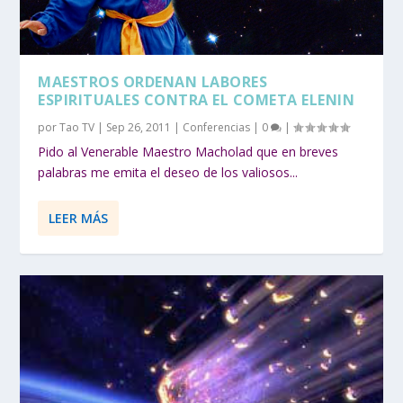
MAESTROS ORDENAN LABORES
ESPIRITUALES CONTRA EL COMETA ELENIN
por
Tao TV
|
Sep 26, 2011
|
Conferencias
|
0
|
Pido al Venerable Maestro Macholad que en breves
palabras me emita el deseo de los valiosos...
LEER MÁS