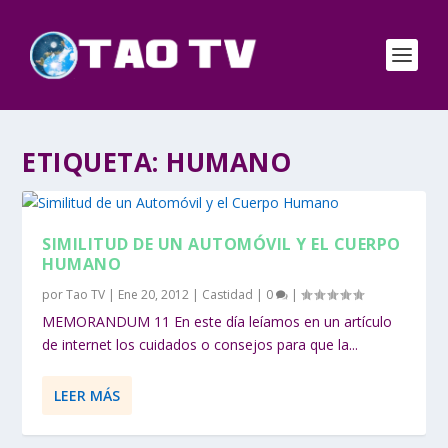
ETIQUETA:
HUMANO
SIMILITUD DE UN AUTOMÓVIL Y EL CUERPO
HUMANO
por
Tao TV
|
Ene 20, 2012
|
Castidad
|
0
|
MEMORANDUM 11 En este día leíamos en un artículo
de internet los cuidados o consejos para que la...
LEER MÁS