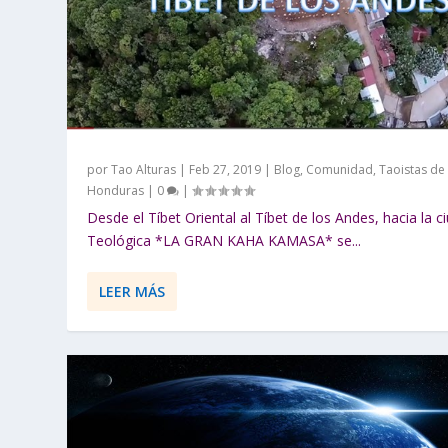
por
Tao Alturas
|
Feb 27, 2019
|
Blog
,
Comunidad
,
Taoistas de
Honduras
|
0
|
Desde el Tíbet Oriental al Tíbet de los Andes, hacia la c
Teológica *LA GRAN KAHA KAMASA* se...
LEER MÁS