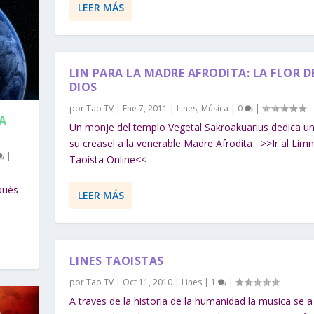
LEER MÁS
LIN PARA LA MADRE AFRODITA: LA FLOR D
DIOS
por
Tao TV
|
Ene 7, 2011
|
Lines
,
Música
|
0
|
A
Un monje del templo Vegetal Sakroakuarius dedica un 
su creasel a la venerable Madre Afrodita >>Ir al Limn
|
Taoísta Online<<
pués
LEER MÁS
LINES TAOISTAS
por
Tao TV
|
Oct 11, 2010
|
Lines
|
1
|
A traves de la historia de la humanidad la musica se a