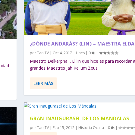
¿DÓNDE ANDARÁS? (LIN) – MAESTRA ELD
por
Tao TV
|
Oct 4, 2017
|
Lines
|
0
|
Maestro Delkerpha… El lin que hice es para recordar a
iudad
grandes Maestres Jah Kelium Zeus...
LEER MÁS
GRAN INAUGURASEL DE LOS MÁNDALAS
por
Tao TV
|
Feb 15, 2012
|
Historia Oculta
|
0
|