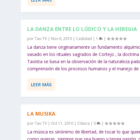
LA DANZA ENTRE LO LÚDICO Y LA HEREGIA
por
Tao TV
|
Nov 6, 2010
|
Castidad
|
1
|
La danza tiene originariamente un fundamento alquími
vasado en los rituales sagrados de Cortejo , la doctrina
Taoísta se basa en la observación de la naturaleza pada
comprensión de los procesos humanos y el manejo de l
LEER MÁS
LA MUSIKA
por
Tao TV
|
Oct 11, 2010
|
Clásica
|
0
|
La música es sinónimo de libertad, de tocar lo que quie
como quieras, siempre que sea bueno y tenga pasión, 