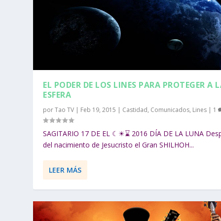
EL PODER DE LOS LINES PARA PROTEGER A L
ESFERA
por
Tao TV
|
Feb 19, 2015
|
Castidad
,
Comunicados
,
Lines
|
1
SAGITARIO 17 DE EL ☾☀⌛ 2016 DÍA DE LA LUNA Des
del nacimiento de Jesucristo el Gran SHILHOH...
LEER MÁS