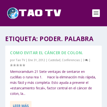
ETIQUETA:
PODER. PALABRA
COMO EVITAR EL CÁNCER DE COLON.
por
Tao TV
|
Ene 31, 2012
|
Castidad
,
Conferencias
|
3
|
Memoramdum 21 Siete ventajas de sentarse en
cuclillas o runa rea 1. Hace la eliminación más rápida,
más fácil y más completa. Esto ayuda a prevenir el
«estancamiento fecal», factor central en el cáncer de
colon, la...
LEER MÁS