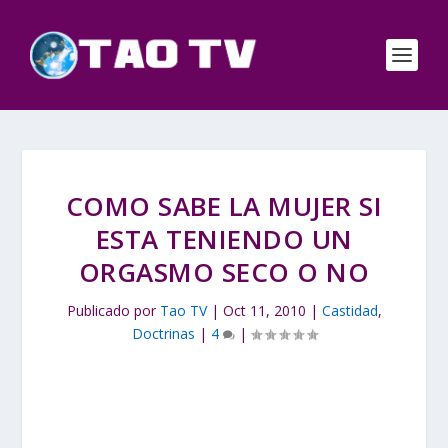
COMO SABE LA MUJER SI
ESTA TENIENDO UN
ORGASMO SECO O NO
Publicado por
Tao TV
|
Oct 11, 2010
|
Castidad
,
Doctrinas
|
4
|