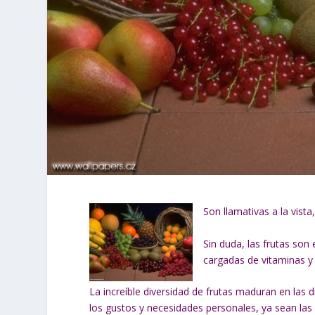
Son llamativas a la vist
Sin duda, las frutas son
cargadas de vitaminas y 
La increíble diversidad de frutas maduran en las 
los gustos y necesidades personales, ya sean las á