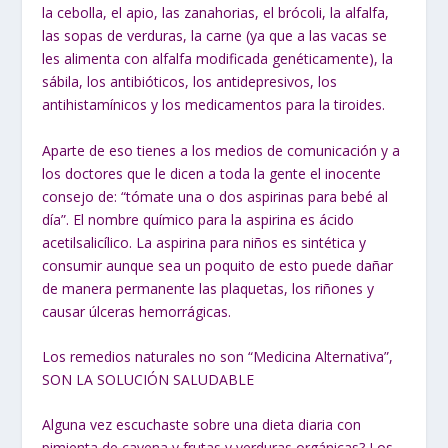
la cebolla, el apio, las zanahorias, el brócoli, la alfalfa,
las sopas de verduras, la carne (ya que a las vacas se
les alimenta con alfalfa modificada genéticamente), la
sábila, los antibióticos, los antidepresivos, los
antihistamínicos y los medicamentos para la tiroides.
Aparte de eso tienes a los medios de comunicación y a
los doctores que le dicen a toda la gente el inocente
consejo de: “tómate una o dos aspirinas para bebé al
día”. El nombre químico para la aspirina es ácido
acetilsalicílico. La aspirina para niños es sintética y
consumir aunque sea un poquito de esto puede dañar
de manera permanente las plaquetas, los riñones y
causar úlceras hemorrágicas.
Los remedios naturales no son “Medicina Alternativa”,
SON LA SOLUCIÓN SALUDABLE
Alguna vez escuchaste sobre una dieta diaria con
pimienta de cayena y frutas y verduras orgánicas? Los