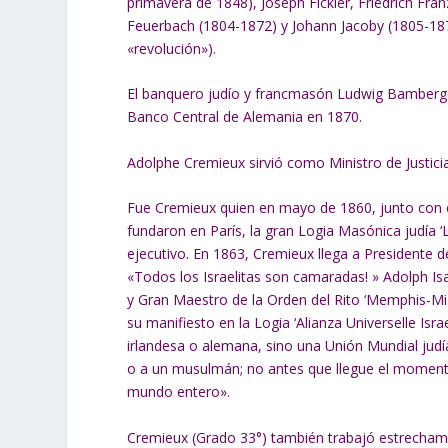
primavera de 1848), Joseph Fickler, Friedrich Fr
Feuerbach (1804-1872) y Johann Jacoby (1805-187
«revolución»).
El banquero judío y francmasón Ludwig Bamberger
Banco Central de Alemania en 1870.
Adolphe Cremieux sirvió como Ministro de Justicia
Fue Cremieux quien en mayo de 1860, junto con el 
fundaron en París, la gran Logia Masónica judía ‘L
ejecutivo. En 1863, Cremieux llega a Presidente d
«Todos los Israelitas son camaradas! » Adolph Is
y Gran Maestro de la Orden del Rito ‘Memphis-Mis
su manifiesto en la Logia ‘Alianza Universelle Isr
irlandesa o alemana, sino una Unión Mundial judí
o a un musulmán; no antes que llegue el momento c
mundo entero».
Cremieux (Grado 33°) también trabajó estrecham