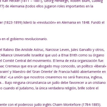
anz Karl Hecker (1811 – 1881), Georg Herwegh, Robert Blum, Ludwig
7) de Alemania (todos ellos jugaron roles importantes en la
 (1823-1899) lideró la «revolución» en Alemania en 1848. Fundó el
 en el gobierno revolucionario.
Rabino Elie-Aristide Astruc, Narcisse Leven, Jules Garvallo y otros,
’Alliance Universelle Israelita’ que usó a B’nai B’rith como su órgano
el Comité Central del movimiento. El lema de esta organización fue:
aac Cremieux que era un abogado muy conocido, un político «liberal»
raim’ y Maestro del ‘Gran Oriente’ de Francia habló abiertamente en
aelita’: «La unión que nosotros crearemos no será francesa, inglesa,
a… Bajo ninguna circunstancia un judío debe favorecer a un cristiano
uando el Judaísmo, la única verdadera religión, brille sobre el
ente con el poderoso judío inglés Chaim Montefiore (1784-1885).