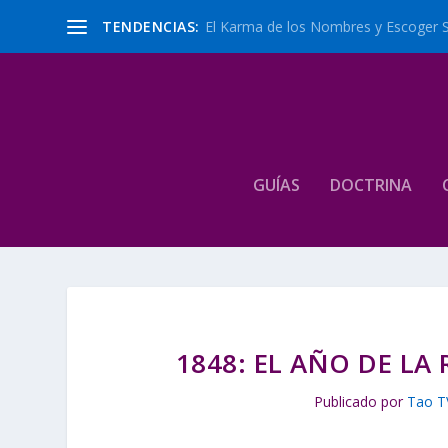
TENDENCIAS:
El Karma de los Nombres y Escoger 
GUÍAS
DOCTRINA
1848: EL AÑO DE LA
Publicado por
Tao T