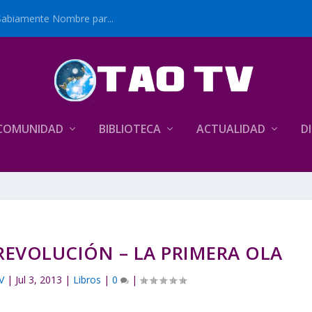
Sabiamente Nombre par...
COMUNIDAD
BIBLIOTECA
ACTUALIDAD
D
 REVOLUCIÓN – LA PRIMERA OLA
V
|
Jul 3, 2013
|
Libros
|
0
|