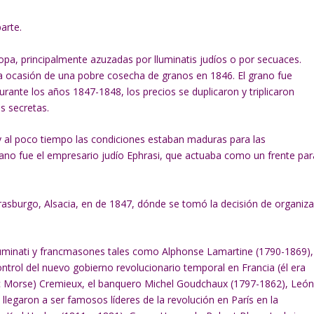
arte.
opa, principalmente azuzadas por lluminatis judíos o por secuaces.
a ocasión de una pobre cosecha de granos en 1846. El grano fue
nte los años 1847-1848, los precios se duplicaron y triplicaron
s secretas.
 al poco tiempo las condiciones estaban maduras para las
rano fue el empresario judío Ephrasi, que actuaba como un frente par
asburgo, Alsacia, en de 1847, dónde se tomó la decisión de organiza
lluminati y francmasones tales como Alphonse Lamartine (1790-1869),
ntrol del nuevo gobierno revolucionario temporal en Francia (él era
saac Morse) Cremieux, el banquero Michel Goudchaux (1797-1862), Leó
legaron a ser famosos líderes de la revolución en París en la