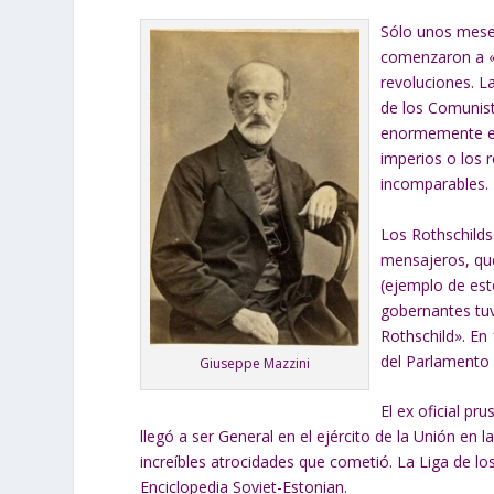
Sólo unos meses
comenzaron a «b
revoluciones. La
de los Comunist
enormemente en 
imperios o los 
incomparables.
Los Rothschilds
mensajeros, que 
(ejemplo de est
gobernantes tuv
Rothschild». En
del Parlamento 
Giuseppe Mazzini
El ex oficial pr
llegó a ser General en el ejército de la Unión en 
increíbles atrocidades que cometió. La Liga de 
Enciclopedia Soviet-Estonian.