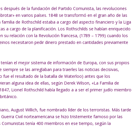
 después de la fundación del Partido Comunista, las revoluciones
rotar» en varios países. 1848 se transformó en el gran año de las
 familia de Rothschild estaba a cargo del aspecto financiero y la Liga
as a cargo de la planificación. Los Rothschilds se habían enriquecido
su relación con la Revolución francesa, (1789 – 1799) cuando los
reinos necesitaron pedir dinero prestado en cantidades previamente
 tenían el mejor sistema de información de Europa, con sus propios
siempre se las arreglaban para traerles las noticias decisivas,
o fue el resultado de la batalla de Waterloo) antes que los
ieran alguna idea de ellas, según Derek Wilson, «La Familia de
 1847, Lionel Rothschild había llegado a a ser el primer judío miembro
británico.
usiano, August Willich, fue nombrado líder de los terroristas. Más tarde
la Guerra Civil norteamericana se hizo tristemente famoso por las
los Comunistas tenía 400 miembros en ese tiempo, según la