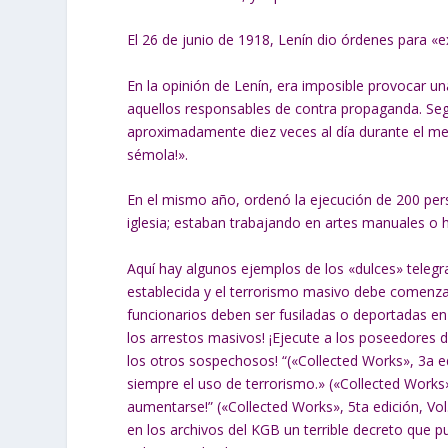
El 26 de junio de 1918, Lenín dio órdenes para «ex
En la opinión de Lenín, era imposible provocar u
aquellos responsables de contra propaganda. Segú
aproximadamente diez veces al día durante el mes 
sémola!».
En el mismo año, ordenó la ejecución de 200 pers
iglesia; estaban trabajando en artes manuales o 
Aquí hay algunos ejemplos de los «dulces» telegr
establecida y el terrorismo masivo debe comenzar
funcionarios deben ser fusiladas o deportadas e
los arrestos masivos! ¡Ejecute a los poseedores
los otros sospechosos! “(«Collected Works», 3a ed
siempre el uso de terrorismo.» («Collected Works»
aumentarse!” («Collected Works», 5ta edición, Vol
en los archivos del KGB un terrible decreto que p