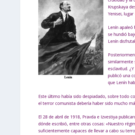
Krupskaya des
Yenisei, luga
Lenín apaleó 
se hundió baj
Lenín disfruta
Posteriorment
similarmente 
esclavitud. ¿
publicó una c
que Lenín hab
Este último había sido despiadado, sobre todo con 
el terror comunista debería haber sido mucho más 
El 28 de abril de 1918, Pravda e Izvestiya publica
dónde escribió, entre otras cosas: «Nuestro rég
suficientemente capaces de llevar a cabo su terro