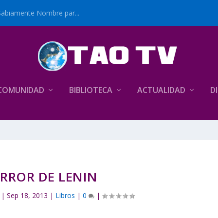
Sabiamente Nombre par...
COMUNIDAD
BIBLIOTECA
ACTUALIDAD
D
ERROR DE LENIN
|
Sep 18, 2013
|
Libros
|
0
|