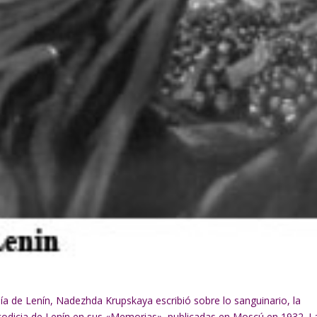
ía de Lenín, Nadezhda Krupskaya escribió sobre lo sanguinario, la
 codicia de Lenín en sus «Memorias», publicadas en Moscú en 1932. L