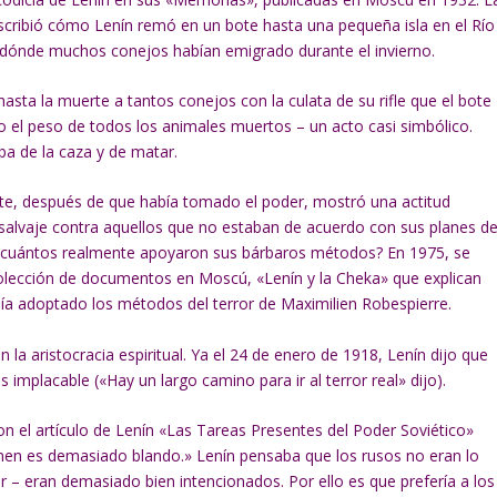
cribió cómo Lenín remó en un bote hasta una pequeña isla en el Río
r dónde muchos conejos habían emigrado durante el invierno.
hasta la muerte a tantos conejos con la culata de su rifle que el bote
o el peso de todos los animales muertos – un acto casi simbólico.
ba de la caza y de matar.
e, después de que había tomado el poder, mostró una actitud
salvaje contra aquellos que no estaban de acuerdo con sus planes d
Y cuántos realmente apoyaron sus bárbaros métodos? En 1975, se
olección de documentos en Moscú, «Lenín y la Cheka» que explican
ía adoptado los métodos del terror de Maximilien Robespierre.
la aristocracia espiritual. Ya el 24 de enero de 1918, Lenín dijo que
implacable («Hay un largo camino para ir al terror real» dijo).
ron el artículo de Lenín «Las Tareas Presentes del Poder Soviético»
imen es demasiado blando.» Lenín pensaba que los rusos no eran lo
r – eran demasiado bien intencionados. Por ello es que prefería a los