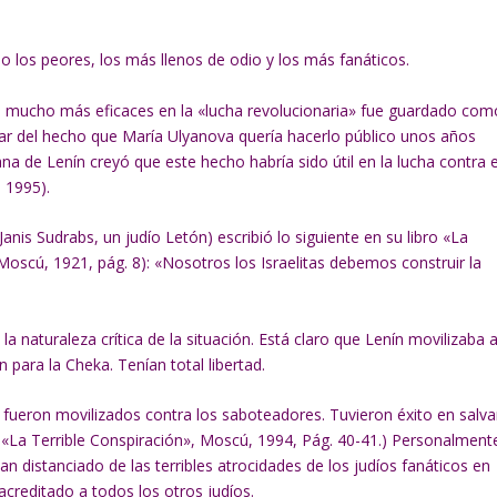
o los peores, los más llenos de odio y los más fanáticos.
an mucho más eficaces en la «lucha revolucionaria» fue guardado com
esar del hecho que María Ulyanova quería hacerlo público unos años
a de Lenín creyó que este hecho habría sido útil en la lucha contra e
 1995).
Janis Sudrabs, un judío Letón) escribió lo siguiente en su libro «La
Moscú, 1921, pág. 8): «Nosotros los Israelitas debemos construir la
a naturaleza crítica de la situación. Está claro que Lenín movilizaba 
n para la Cheka. Tenían total libertad.
 fueron movilizados contra los saboteadores. Tuvieron éxito en salva
v, «La Terrible Conspiración», Moscú, 1994, Pág. 40-41.) Personalment
n distanciado de las terribles atrocidades de los judíos fanáticos en
acreditado a todos los otros judíos.