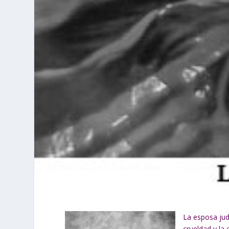
La esposa jud
crueldad y la