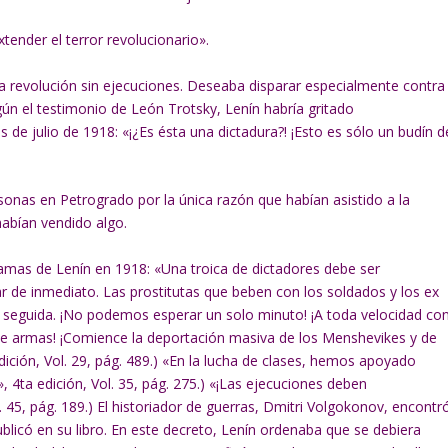
tender el terror revolucionario».
na revolución sin ejecuciones. Deseaba disparar especialmente contra
n el testimonio de León Trotsky, Lenín habría gritado
de julio de 1918: «¡¿Es ésta una dictadura?! ¡Esto es sólo un budín d
onas en Petrogrado por la única razón que habían asistido a la
habían vendido algo.
amas de Lenín en 1918: «Una troica de dictadores debe ser
 de inmediato. Las prostitutas que beben con los soldados y los ex
n seguida. ¡No podemos esperar un solo minuto! ¡A toda velocidad co
 de armas! ¡Comience la deportación masiva de los Menshevikes y de
ición, Vol. 29, pág. 489.) «En la lucha de clases, hemos apoyado
, 4ta edición, Vol. 35, pág. 275.) «¡Las ejecuciones deben
. 45, pág. 189.) El historiador de guerras, Dmitri Volgokonov, encontr
ublicó en su libro. En este decreto, Lenín ordenaba que se debiera