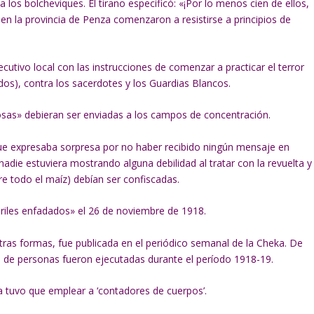
 los bolcheviques. El tirano especificó: «¡Por lo menos cien de ellos,
n la provincia de Penza comenzaron a resistirse a principios de
cutivo local con las instrucciones de comenzar a practicar el terror
os), contra los sacerdotes y los Guardias Blancos.
as» debieran ser enviadas a los campos de concentración.
ue expresaba sorpresa por no haber recibido ningún mensaje en
adie estuviera mostrando alguna debilidad al tratar con la revuelta y
re todo el maíz) debían ser confiscadas.
driles enfadados» el 26 de noviembre de 1918.
otras formas, fue publicada en el periódico semanal de la Cheka. De
 de personas fueron ejecutadas durante el período 1918-19.
ka tuvo que emplear a ‘contadores de cuerpos’.