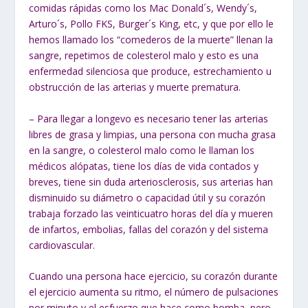
comidas rápidas como los Mac Donald´s, Wendy´s,
Arturo´s, Pollo FKS, Burger´s King, etc, y que por ello le
hemos llamado los “comederos de la muerte” llenan la
sangre, repetimos de colesterol malo y esto es una
enfermedad silenciosa que produce, estrechamiento u
obstrucción de las arterias y muerte prematura.
– Para llegar a longevo es necesario tener las arterias
libres de grasa y limpias, una persona con mucha grasa
en la sangre, o colesterol malo como le llaman los
médicos alópatas, tiene los días de vida contados y
breves, tiene sin duda arteriosclerosis, sus arterias han
disminuido su diámetro o capacidad útil y su corazón
trabaja forzado las veinticuatro horas del día y mueren
de infartos, embolias, fallas del corazón y del sistema
cardiovascular.
Cuando una persona hace ejercicio, su corazón durante
el ejercicio aumenta su ritmo, el número de pulsaciones
por minuto y el esfuerzo que hace como bomba, pero