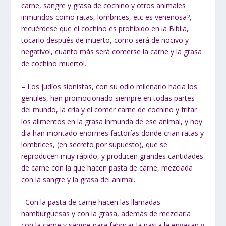
carne, sangre y grasa de cochino y otros animales
inmundos como ratas, lombrices, etc es venenosa?,
recuérdese que el cochino es prohibido en la Biblia,
tocarlo después de muerto, como será de nocivo y
negativo!, cuanto más será comerse la carne y la grasa
de cochino muerto!.
–
Los judíos sionistas, con su odio milenario hacia los
gentiles, han
promocionado siempre en todas partes
del mundo, la cría y el comer carne de
cochino y fritar
los alimentos en la grasa inmunda de ese animal, y hoy
dia han
montado enormes factorías donde crian ratas y
lombrices, (en secreto por
supuesto), que se
reproducen muy rápido, y producen grandes cantidades
de carne
con la que hacen pasta de carne, mezclada
con la sangre y la grasa del animal.
–
Con la pasta de carne hacen las llamadas
hamburguesas y con la grasa,
además de mezclarla
con la carne y sangre para fabricar la pasta la envasan y