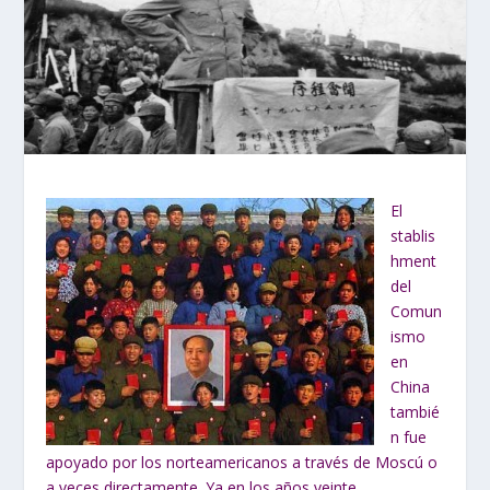
El
stablis
hment
del
Comun
ismo
en
China
tambié
n fue
apoyado por los norteamericanos a través de Moscú o
a veces directamente. Ya en los años veinte,