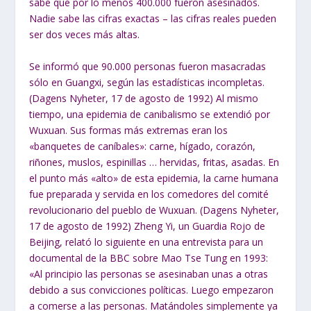
sabe que por lo menos 400.000 fueron asesinados.
Nadie sabe las cifras exactas – las cifras reales pueden
ser dos veces más altas.
Se informó que 90.000 personas fueron masacradas
sólo en Guangxi, según las estadísticas incompletas.
(Dagens Nyheter, 17 de agosto de 1992) Al mismo
tiempo, una epidemia de canibalismo se extendió por
Wuxuan. Sus formas más extremas eran los
«banquetes de caníbales»: carne, hígado, corazón,
riñones, muslos, espinillas … hervidas, fritas, asadas. En
el punto más «alto» de esta epidemia, la carne humana
fue preparada y servida en los comedores del comité
revolucionario del pueblo de Wuxuan. (Dagens Nyheter,
17 de agosto de 1992) Zheng Yi, un Guardia Rojo de
Beijing, relató lo siguiente en una entrevista para un
documental de la BBC sobre Mao Tse Tung en 1993:
«
Al principio las personas se asesinaban
unas a otras
debido a sus convicciones políticas.
Luego empezaron
a comerse a las personas. Matándoles simplemente ya