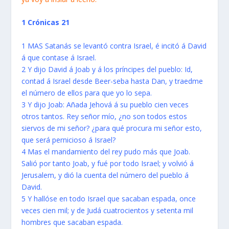
1 Crónicas 21
1 MAS Satanás se levantó contra Israel, é incitó á David
á que contase á Israel.
2 Y dijo David á Joab y á los príncipes del pueblo: Id,
contad á Israel desde Beer-seba hasta Dan, y traedme
el número de ellos para que yo lo sepa.
3 Y dijo Joab: Añada Jehová á su pueblo cien veces
otros tantos. Rey señor mío, ¿no son todos estos
siervos de mi señor? ¿para qué procura mi señor esto,
que será pernicioso á Israel?
4 Mas el mandamiento del rey pudo más que Joab.
Salió por tanto Joab, y fué por todo Israel; y volvió á
Jerusalem, y dió la cuenta del número del pueblo á
David.
5 Y hallóse en todo Israel que sacaban espada, once
veces cien mil; y de Judá cuatrocientos y setenta mil
hombres que sacaban espada.