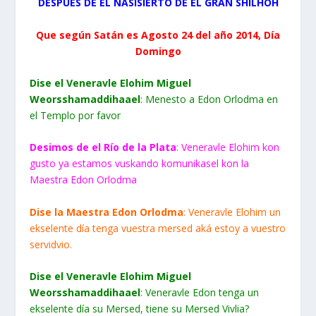
DESPUÉS DE EL NASISIERTO DE EL GRAN SHILHOH
Que según Satán es Agosto 24 del año 2014, Día
Domingo
Dise el Veneravle Elohim Miguel
Weorsshamaddihaael
: Menesto a Edon Orlodma en
el Templo por favor
Desimos de el Río de la Plata
: Veneravle Elohim kon
gusto ya estamos vuskando komunikasel kon la
Maestra Edon Orlodma
Dise la Maestra Edon Orlodma
: Veneravle Elohim un
ekselente día tenga vuestra mersed aká estoy a vuestro
servidvio.
Dise el Veneravle Elohim Miguel
Weorsshamaddihaael
: Veneravle Edon tenga un
ekselente día su Mersed, tiene su Mersed Vivlia?