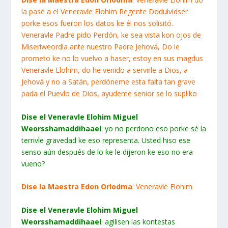
la pasé a el Veneravle Elohim Regente Dodulvidser
porke esos fueron los datos ke él nos solisitó.
Veneravle Padre pido Perdón, ke sea vista kon ojos de
Miseriweordia ante nuestro Padre Jehová, Do le
prometo ke no lo vuelvo a haser, estoy en sus magdus
Veneravle Elohim, do he venido a servirle a Dios, a
Jehová y no a Satán, perdóneme esta falta tan grave
pada el Puevlo de Dios, ayudeme senior se lo supliko
Dise el Veneravle Elohim Miguel
Weorsshamaddihaael
: yo no perdono eso porke sé la
terrivle gravedad ke eso representa. Usted hiso ese
senso aún después de lo ke le dijeron ke eso no era
vueno?
Dise la Maestra Edon Orlodma
: Veneravle Elohim
Dise el Veneravle Elohim Miguel
Weorsshamaddihaael
: agilisen las kontestas