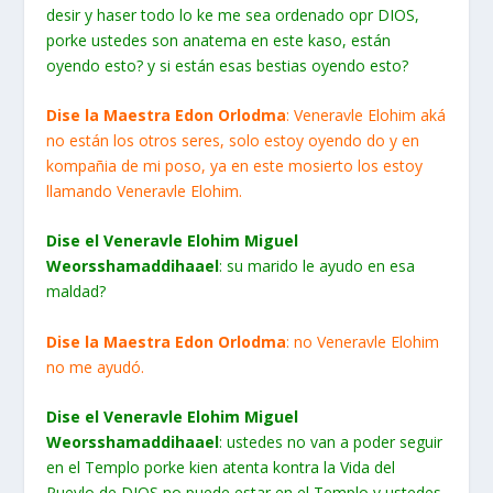
desir y haser todo lo ke me sea ordenado opr DIOS,
porke ustedes son anatema en este kaso, están
oyendo esto? y si están esas bestias oyendo esto?
Dise la Maestra Edon Orlodma
: Veneravle Elohim aká
no están los otros seres, solo estoy oyendo do y en
kompañia de mi poso, ya en este mosierto los estoy
llamando Veneravle Elohim.
Dise el Veneravle Elohim Miguel
Weorsshamaddihaael
: su marido le ayudo en esa
maldad?
Dise la Maestra Edon Orlodma
: no Veneravle Elohim
no me ayudó.
Dise el Veneravle Elohim Miguel
Weorsshamaddihaael
: ustedes no van a poder seguir
en el Templo porke kien atenta kontra la Vida del
Puevlo de DIOS no puede estar en el Templo y ustedes