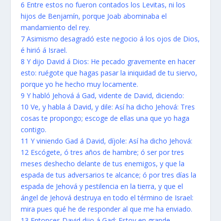
6 Entre estos no fueron contados los Levitas, ni los
hijos de Benjamín, porque Joab abominaba el
mandamiento del rey.
7 Asimismo desagradó este negocio á los ojos de Dios,
é hirió á Israel.
8 Y dijo David á Dios: He pecado gravemente en hacer
esto: ruégote que hagas pasar la iniquidad de tu siervo,
porque yo he hecho muy locamente.
9 Y habló Jehová á Gad, vidente de David, diciendo:
10 Ve, y habla á David, y dile: Así ha dicho Jehová: Tres
cosas te propongo; escoge de ellas una que yo haga
contigo.
11 Y viniendo Gad á David, díjole: Así ha dicho Jehová:
12 Escógete, ó tres años de hambre; ó ser por tres
meses deshecho delante de tus enemigos, y que la
espada de tus adversarios te alcance; ó por tres días la
espada de Jehová y pestilencia en la tierra, y que el
ángel de Jehová destruya en todo el término de Israel:
mira pues qué he de responder al que me ha enviado.
13 Entonces David dijo á Gad: Estoy en grande