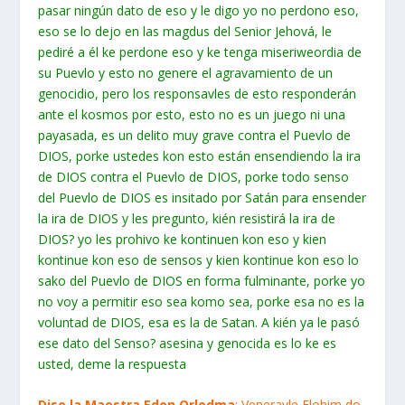
pasar ningún dato de eso y le digo yo no perdono eso,
eso se lo dejo en las magdus del Senior Jehová, le
pediré a él ke perdone eso y ke tenga miseriweordia de
su Puevlo y esto no genere el agravamiento de un
genocidio, pero los responsavles de esto responderán
ante el kosmos por esto, esto no es un juego ni una
payasada, es un delito muy grave contra el Puevlo de
DIOS, porke ustedes kon esto están ensendiendo la ira
de DIOS contra el Puevlo de DIOS, porke todo senso
del Puevlo de DIOS es insitado por Satán para ensender
la ira de DIOS y les pregunto, kién resistirá la ira de
DIOS? yo les prohivo ke kontinuen kon eso y kien
kontinue kon eso de sensos y kien kontinue kon eso lo
sako del Puevlo de DIOS en forma fulminante, porke yo
no voy a permitir eso sea komo sea, porke esa no es la
voluntad de DIOS, esa es la de Satan. A kién ya le pasó
ese dato del Senso? asesina y genocida es lo ke es
usted, deme la respuesta
Dise la Maestra Edon Orlodma
: Veneravle Elohim do