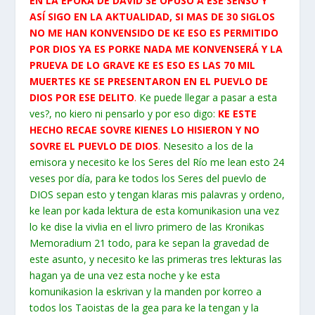
EN LA EPOKA DE DAVID SE OPUSO A ESE SENSO Y
ASÍ SIGO EN LA AKTUALIDAD, SI MAS DE 30 SIGLOS
NO ME HAN KONVENSIDO DE KE ESO ES PERMITIDO
POR DIOS YA ES PORKE NADA ME KONVENSERÁ Y LA
PRUEVA DE LO GRAVE KE ES ESO ES LAS 70 MIL
MUERTES KE SE PRESENTARON EN EL PUEVLO DE
DIOS POR ESE DELITO
.
Ke puede llegar a pasar a esta
ves?, no kiero ni pensarlo y por eso digo:
KE ESTE
HECHO RECAE SOVRE KIENES LO HISIERON Y NO
SOVRE EL PUEVLO DE DIOS
.
Nesesito a los de la
emisora y necesito ke los Seres del Río me lean esto 24
veses por día, para ke todos los Seres del puevlo de
DIOS sepan esto y tengan klaras mis palavras y ordeno,
ke lean por kada lektura de esta komunikasion una vez
lo ke dise la vivlia en el livro primero de las Kronikas
Memoradium 21 todo, para ke sepan la gravedad de
este asunto, y necesito ke las primeras tres lekturas las
hagan ya de una vez esta noche y ke esta
komunikasion la eskrivan y la manden por korreo a
todos los Taoistas de la gea para ke la tengan y la