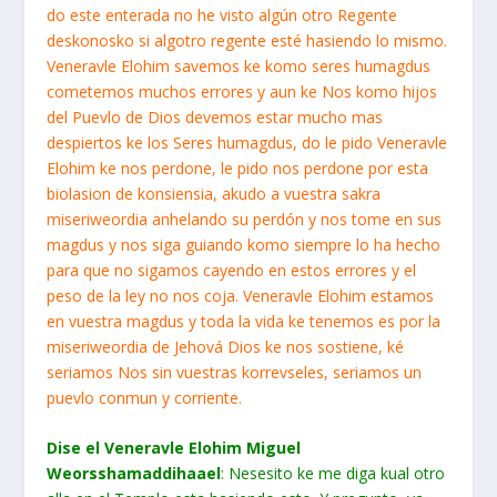
do este enterada no he visto algún otro Regente
deskonosko si algotro regente esté hasiendo lo mismo.
Veneravle Elohim savemos ke komo seres humagdus
cometemos muchos errores y aun ke Nos komo hijos
del Puevlo de Dios devemos estar mucho mas
despiertos ke los Seres humagdus, do le pido Veneravle
Elohim ke nos perdone, le pido nos perdone por esta
biolasion de konsiensia, akudo a vuestra sakra
miseriweordia anhelando su perdón y nos tome en sus
magdus y nos siga guiando komo siempre lo ha hecho
para que no sigamos cayendo en estos errores y el
peso de la ley no nos coja. Veneravle Elohim estamos
en vuestra magdus y toda la vida ke tenemos es por la
miseriweordia de Jehová Dios ke nos sostiene, ké
seriamos Nos sin vuestras korrevseles, seriamos un
puevlo conmun y corriente.
Dise el Veneravle Elohim Miguel
Weorsshamaddihaael
: Nesesito ke me diga kual otro