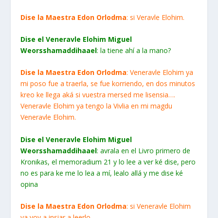
Dise la Maestra Edon Orlodma
: si Veravle Elohim.
Dise el Veneravle Elohim Miguel
Weorsshamaddihaael
: la tiene ahí a la mano?
Dise la Maestra Edon Orlodma
: Veneravle Elohim ya
mi poso fue a traerla, se fue korriendo, en dos minutos
kreo ke llega aká si vuestra mersed me lisensia….
Veneravle Elohim ya tengo la Vivlia en mi magdu
Veneravle Elohim.
Dise el Veneravle Elohim Miguel
Weorsshamaddihaael
: avrala en el Livro primero de
Kronikas, el memoradium 21 y lo lee a ver ké dise, pero
no es para ke me lo lea a mí, lealo allá y me dise ké
opina
Dise la Maestra Edon Orlodma
: si Veneravle Elohim
ya voy a insiar a leerlo.