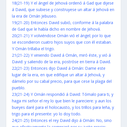
18(21-19) Y el ángel de Jehová ordenó á Gad que dijese
á David, que subiese y construyese un altar á Jehová en
la era de Ornán Jebuseo.
19(21-20) Entonces David subió, conforme á la palabra
de Gad que le había dicho en nombre de Jehová.
20(21-21) Y volviéndose Ornán vió el ángel; por lo que
se escondieron cuatro hijos suyos que con él estaban.
Y Ornán trillaba el trigo.
21(21-22) Y viniendo David á Ornán, miró éste, y vió á
David: y saliendo de la era, postróse en tierra á David.
22(21-23) Entonces dijo David á Ornán: Dame este
lugar de la era, en que edifique un altar á Jehová, y
dámelo por su cabal precio, para que cese la plaga del
pueblo.
23(21-24) Y Ornán respondió á David: Tómalo para ti, y
haga mi señor el rey lo que bien le pareciere: y aun los
bueyes daré para el holocausto, y los trillos para leña, y
trigo para el presente: yo lo doy todo.
24(21-25) Entonces el rey David dijo á Ornán: No, sino
que efectivamente la compraré por su justo precio: