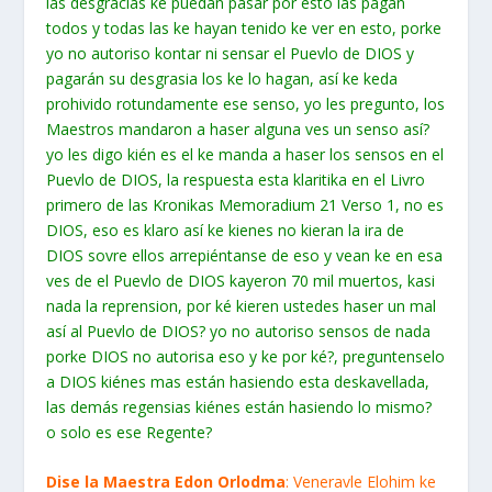
las desgracias ke puedan pasar por esto las pagan
todos y todas las ke hayan tenido ke ver en esto, porke
yo no autoriso kontar ni sensar el Puevlo de DIOS y
pagarán su desgrasia los ke lo hagan, así ke keda
prohivido rotundamente ese senso, yo les pregunto, los
Maestros mandaron a haser alguna ves un senso así?
yo les digo kién es el ke manda a haser los sensos en el
Puevlo de DIOS, la respuesta esta klaritika en el Livro
primero de las Kronikas Memoradium 21 Verso 1, no es
DIOS, eso es klaro así ke kienes no kieran la ira de
DIOS sovre ellos arrepiéntanse de eso y vean ke en esa
ves de el Puevlo de DIOS kayeron 70 mil muertos, kasi
nada la reprension, por ké kieren ustedes haser un mal
así al Puevlo de DIOS? yo no autoriso sensos de nada
porke DIOS no autorisa eso y ke por ké?, preguntenselo
a DIOS kiénes mas están hasiendo esta deskavellada,
las demás regensias kiénes están hasiendo lo mismo?
o solo es ese Regente?
Dise la Maestra Edon Orlodma
: Veneravle Elohim ke