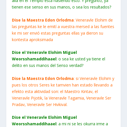
alla en el Templo esta hasiendo esto. Y pregunto, ya
tienen ese senso en sus manos, o sea los resultados?
Dise la Maestra Edon Orlodma
: Veneravle Elohim de
las preguntas ke le emití a vuestra mersed a las fuentes
ke mi ser envió estas preguntas ellas ya dieron su
kontesta aproksimada
Dise el Veneravle Elohim Miguel
Weorsshamaddihaael
: o sea ke usted ya tiene el
delito en sus manos del Senso verdad?
Dise la Maestra Edon Orlodma
: si Veneravle Elohim y
pues los otros Seres ke tamvien han estado llevando a
efekto esta aktividad son: el Maestro Kintav, el
Veneravle Pijotik, la Veneravle Tagamia, Veneravle Ser
Pradav, Veneravle Ser Hivkival.
Dise el Veneravle Elohim Miguel
Weorsshamaddihaael
: a mi ni se les okurra irme a