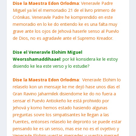
Dise la Maestra Edon Orlodma
: Veneravle Padre
Miguel ya leí el memoriadio 21 de el livro primero de
Crónikas. Veneravle Padre he komprendido en este
memoradio en lo ke do entiendo ke es una falta muy
grave ante los ojos de Jehová haserle senso al Puevlo
de Dios, no es agradavle ante el Supremo Kreador.
Dise el Veneravle Elohim Miguel
Weorsshamaddihaael
: por ké konsidera ke le estoy
disiendo ke lea este verso y lo estudie?
Dise la Maestra Edon Orlodma
: Veneravle Elohim lo
relaselo kon un mensaje ke me dejó hase unos días el
Gran Ravino Jaharmilek disiendome ke do no fuera a
sensar el Puevlo Antiokeño ke está prohivido por
Jehová y komo hemos estado hasiendo algunas
preguntas sovre los simpatisantes ke llegan a las
Fuentes, entonses relaselo ke depronto se puede estar
pensando ke es un senso, mas ese no es el ovjetivo y
Veneravle Elohim vuestas mersedes y vuestra mersed