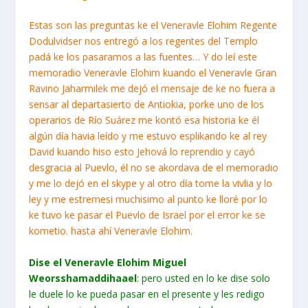
Estas son las preguntas ke el Veneravle Elohim Regente
Dodulvidser nos entregó a los regentes del Templo
padá ke los pasaramos a las fuentes… Y do leí este
memoradio Veneravle Elohim kuando el Veneravle Gran
Ravino Jaharmilek me dejó el mensaje de ke no fuera a
sensar al departasierto de Antiokia, porke uno de los
operarios de Río Suárez me kontó esa historia ke él
algún día havia leído y me estuvo esplikando ke al rey
David kuando hiso esto Jehová lo reprendio y cayó
desgracia al Puevlo, él no se akordava de el memoradio
y me lo dejó en el skype y al otro día tome la vivlia y lo
ley y me estremesi muchisimo al punto ke lloré por lo
ke tuvo ke pasar el Puevlo de Israel por el error ke se
kometio. hasta ahí Veneravle Elohim.
Dise el Veneravle Elohim Miguel
Weorsshamaddihaael
: pero usted en lo ke dise solo
le duele lo ke pueda pasar en el presente y les redigo