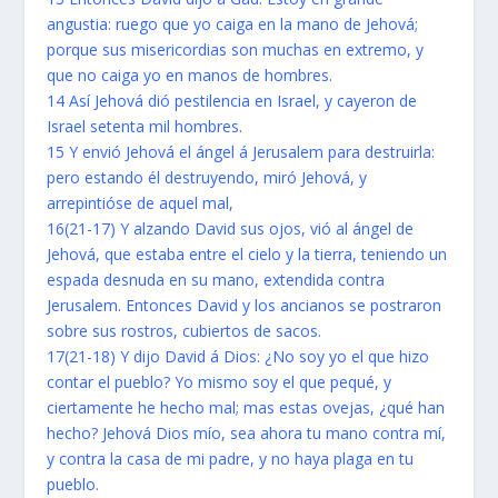
angustia: ruego que yo caiga en la mano de Jehová;
porque sus misericordias son muchas en extremo, y
que no caiga yo en manos de hombres.
14 Así Jehová dió pestilencia en Israel, y cayeron de
Israel setenta mil hombres.
15 Y envió Jehová el ángel á Jerusalem para destruirla:
pero estando él destruyendo, miró Jehová, y
arrepintióse de aquel mal,
16(21-17) Y alzando David sus ojos, vió al ángel de
Jehová, que estaba entre el cielo y la tierra, teniendo un
espada desnuda en su mano, extendida contra
Jerusalem. Entonces David y los ancianos se postraron
sobre sus rostros, cubiertos de sacos.
17(21-18) Y dijo David á Dios: ¿No soy yo el que hizo
contar el pueblo? Yo mismo soy el que pequé, y
ciertamente he hecho mal; mas estas ovejas, ¿qué han
hecho? Jehová Dios mío, sea ahora tu mano contra mí,
y contra la casa de mi padre, y no haya plaga en tu
pueblo.