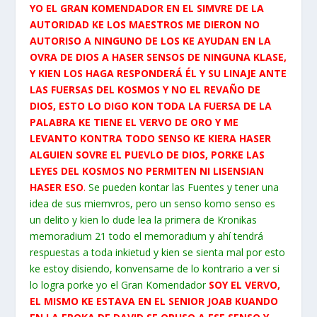
YO EL GRAN KOMENDADOR EN EL SIMVRE DE LA
AUTORIDAD KE LOS MAESTROS ME DIERON NO
AUTORISO A NINGUNO DE LOS KE AYUDAN EN LA
OVRA DE DIOS A HASER SENSOS DE NINGUNA KLASE,
Y KIEN LOS HAGA RESPONDERÁ ÉL Y SU LINAJE ANTE
LAS FUERSAS DEL KOSMOS Y NO EL REVAÑO DE
DIOS, ESTO LO DIGO KON TODA LA FUERSA DE LA
PALABRA KE TIENE EL VERVO DE ORO Y ME
LEVANTO KONTRA TODO SENSO KE KIERA HASER
ALGUIEN SOVRE EL PUEVLO DE DIOS, PORKE LAS
LEYES DEL KOSMOS NO PERMITEN NI LISENSIAN
HASER ESO
.
Se pueden kontar las Fuentes y tener una
idea de sus miemvros, pero un senso komo senso es
un delito y kien lo dude lea la primera de Kronikas
memoradium 21 todo el memoradium y ahí tendrá
respuestas a toda inkietud y kien se sienta mal por esto
ke estoy disiendo, konvensame de lo kontrario a ver si
lo logra porke yo el Gran Komendador
SOY EL VERVO,
EL MISMO KE ESTAVA EN EL SENIOR JOAB KUANDO