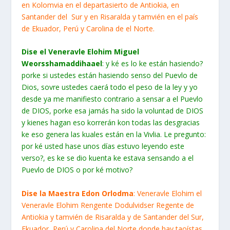
en Kolomvia en el departasierto de Antiokia, en
Santander del Sur y en Risaralda y tamvién en el país
de Ekuador, Perú y Carolina de el Norte.
Dise el Veneravle Elohim Miguel
Weorsshamaddihaael
: y ké es lo ke están hasiendo?
porke si ustedes están hasiendo senso del Puevlo de
Dios, sovre ustedes caerá todo el peso de la ley y yo
desde ya me manifiesto contrario a sensar a el Puevlo
de DIOS, porke esa jamás ha sido la voluntad de DIOS
y kienes hagan eso korrerán kon todas las desgracias
ke eso genera las kuales están en la Vivlia. Le pregunto:
por ké usted hase unos días estuvo leyendo este
verso?, es ke se dio kuenta ke estava sensando a el
Puevlo de DIOS o por ké motivo?
Dise la Maestra Edon Orlodma
: Veneravle Elohim el
Veneravle Elohim Rengente Dodulvidser Regente de
Antiokia y tamvién de Risaralda y de Santander del Sur,
Ekuador, Perú y Carolina del Norte donde hay taoístas