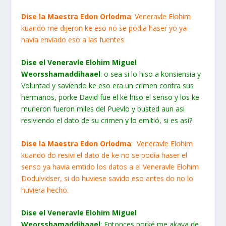
Dise la Maestra Edon Orlodma
: Veneravle Elohim
kuando me dijeron ke eso no se podia haser yo ya
havia enviado eso a las fuentes
Dise el Veneravle Elohim Miguel
Weorsshamaddihaael
: o sea si lo hiso a konsiensia y
Voluntad y saviendo ke eso era un crimen contra sus
hermanos, porke David fue el ke hiso el senso y los ke
murieron fueron miles del Puevlo y busted aun asi
resiviendo el dato de su crimen y lo emitió, si es así?
Dise la Maestra Edon Orlodma
: Veneravle Elohim
kuando do resivi el dato de ke no se podía haser el
senso ya havia emtido los datos a el Veneravle Elohim
Dodulvidser, si do huviese savido eso antes do no lo
huviera hecho.
Dise el Veneravle Elohim Miguel
Weorsshamaddihaael
: Entonces porké me akava de