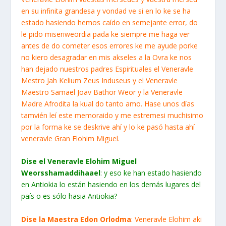
en su infinita grandesa y vondad ve si en lo ke se ha
estado hasiendo hemos caído en semejante error, do
le pido miseriweordia pada ke siempre me haga ver
antes de do cometer esos errores ke me ayude porke
no kiero desagradar en mis akseles a la Ovra ke nos
han dejado nuestros padres Espirituales el Veneravle
Mestro Jah Kelium Zeus Induseus y el Veneravle
Maestro Samael Joav Bathor Weor y la Veneravle
Madre Afrodita la kual do tanto amo. Hase unos días
tamvién leí este memoraido y me estremesi muchisimo
por la forma ke se deskrive ahí y lo ke pasó hasta ahí
veneravle Gran Elohim Miguel.
Dise el Veneravle Elohim Miguel
Weorsshamaddihaael
: y eso ke han estado hasiendo
en Antiokia lo están hasiendo en los demás lugares del
país o es sólo hasia Antiokia?
Dise la Maestra Edon Orlodma
: Veneravle Elohim aki