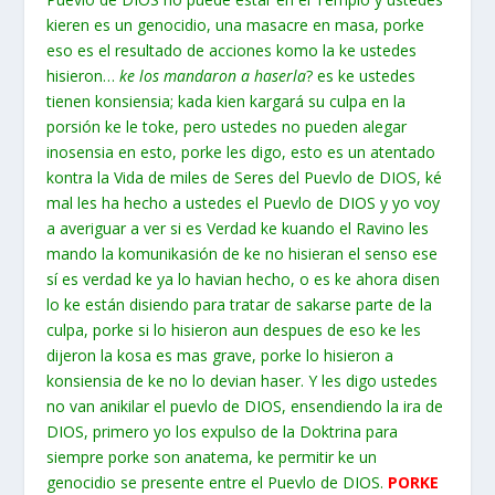
kieren es un genocidio, una masacre en masa, porke
eso es el resultado de acciones komo la ke ustedes
hisieron…
ke los mandaron a haserla
? es ke ustedes
tienen konsiensia; kada kien kargará su culpa en la
porsión ke le toke, pero ustedes no pueden alegar
inosensia en esto, porke les digo, esto es un atentado
kontra la Vida de miles de Seres del Puevlo de DIOS, ké
mal les ha hecho a ustedes el Puevlo de DIOS y yo voy
a averiguar a ver si es Verdad ke kuando el Ravino les
mando la komunikasión de ke no hisieran el senso ese
sí es verdad ke ya lo havian hecho, o es ke ahora disen
lo ke están disiendo para tratar de sakarse parte de la
culpa, porke si lo hisieron aun despues de eso ke les
dijeron la kosa es mas grave, porke lo hisieron a
konsiensia de ke no lo devian haser. Y les digo ustedes
no van anikilar el puevlo de DIOS, ensendiendo la ira de
DIOS, primero yo los expulso de la Doktrina para
siempre porke son anatema, ke permitir ke un
genocidio se presente entre el Puevlo de DIOS.
PORKE