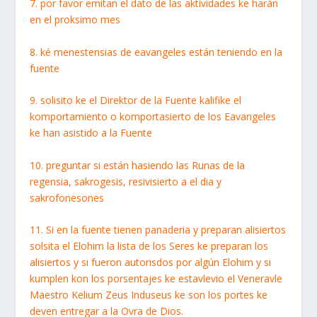
7. por favor emitan el dato de las aktividades ke harán
en el proksimo mes
8. ké menestensias de eavangeles están teniendo en la
fuente
9. solisito ke el Direktor de la Fuente kalifike el
komportamiento o komportasierto de los Eavangeles
ke han asistido a la Fuente
10. preguntar si están hasiendo las Runas de la
regensia, sakrogesis, resivisierto a el dia y
sakrofonesones
11. Si en la fuente tienen panaderia y preparan alisiertos
solsita el Elohim la lista de los Seres ke preparan los
alisiertos y si fueron autorisdos por algún Elohim y si
kumplen kon los porsentajes ke estavlevio el Veneravle
Maestro Kelium Zeus Induseus ke son los portes ke
deven entregar a la Ovra de Dios.