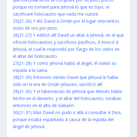
porque no tomaré para Jehová lo que es tuyo, ni
sacrificaré holocausto que nada me cueste.
25(21-26) Y dió David á Ornán por el lugar seiscientos
siclos de oro por peso.
26(21-27) Y edificó allí David un altar á Jehová, en el que
ofreció holocaustos y sacrificios pacíficos, é invocó á
Jehová, el cual le respondió por fuego de los cielos en
el altar del holocausto.
27(21-28) Y como Jehová habló al ángel, él volvió su
espada á la vaina.
28(21-29) Entonces viendo David que Jehová le había
oído en la era de Ornán Jebuseo, sacrificó allí.
29(21-30) Y el tabernáculo de Jehová que Moisés había
hecho en el desierto, y el altar del holocausto, estaban
entonces en el alto de Gabaón:
30(21-31) Mas David no pudo ir allá á consultar á Dios,
porque estaba espantado á causa de la espada del
ángel de Jehová.