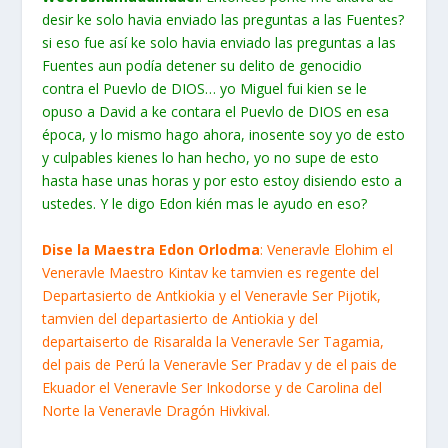
desir ke solo havia enviado las preguntas a las Fuentes?
si eso fue así ke solo havia enviado las preguntas a las
Fuentes aun podía detener su delito de genocidio
contra el Puevlo de DIOS… yo Miguel fui kien se le
opuso a David a ke contara el Puevlo de DIOS en esa
época, y lo mismo hago ahora, inosente soy yo de esto
y culpables kienes lo han hecho, yo no supe de esto
hasta hase unas horas y por esto estoy disiendo esto a
ustedes. Y le digo Edon kién mas le ayudo en eso?
Dise la Maestra Edon Orlodma
: Veneravle Elohim el
Veneravle Maestro Kintav ke tamvien es regente del
Departasierto de Antkiokia y el Veneravle Ser Pijotik,
tamvien del departasierto de Antiokia y del
departaiserto de Risaralda la Veneravle Ser Tagamia,
del pais de Perú la Veneravle Ser Pradav y de el pais de
Ekuador el Veneravle Ser Inkodorse y de Carolina del
Norte la Veneravle Dragón Hivkival.