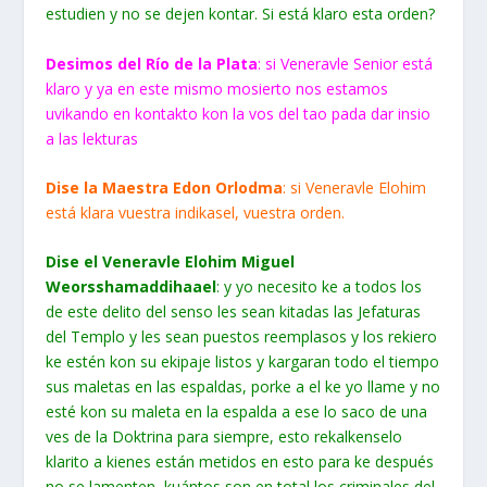
estudien y no se dejen kontar. Si está klaro esta orden?
Desimos del Río de la Plata
: si Veneravle Senior está
klaro y ya en este mismo mosierto nos estamos
uvikando en kontakto kon la vos del tao pada dar insio
a las lekturas
Dise la Maestra Edon Orlodma
: si Veneravle Elohim
está klara vuestra indikasel, vuestra orden.
Dise el Veneravle Elohim Miguel
Weorsshamaddihaael
: y yo necesito ke a todos los
de este delito del senso les sean kitadas las Jefaturas
del Templo y les sean puestos reemplasos y los rekiero
ke estén kon su ekipaje listos y kargaran todo el tiempo
sus maletas en las espaldas, porke a el ke yo llame y no
esté kon su maleta en la espalda a ese lo saco de una
ves de la Doktrina para siempre, esto rekalkenselo
klarito a kienes están metidos en esto para ke después
no se lamenten, kuántos son en total los criminales del