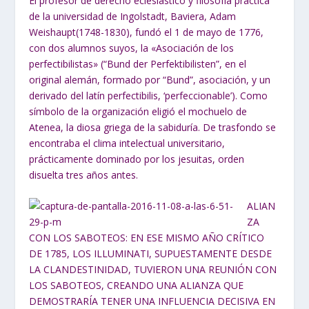
El profesor de derecho eclesiástico y filosofía práctica
de la universidad de Ingolstadt, Baviera, Adam
Weishaupt(1748-1830), fundó el 1 de mayo de 1776,
con dos alumnos suyos, la «Asociación de los
perfectibilistas» (“Bund der Perfektibilisten”, en el
original alemán, formado por “Bund”, asociación, y un
derivado del latín perfectibilis, ‘perfeccionable’). Como
símbolo de la organización eligió el mochuelo de
Atenea, la diosa griega de la sabiduría. De trasfondo se
encontraba el clima intelectual universitario,
prácticamente dominado por los jesuitas, orden
disuelta tres años antes.
ALIAN
ZA
CON LOS SABOTEOS: EN ESE MISMO AÑO CRÍTICO
DE 1785, LOS ILLUMINATI, SUPUESTAMENTE DESDE
LA CLANDESTINIDAD, TUVIERON UNA REUNIÓN CON
LOS SABOTEOS, CREANDO UNA ALIANZA QUE
DEMOSTRARÍA TENER UNA INFLUENCIA DECISIVA EN