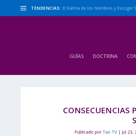
TENDENCIAS:
El Karma de los Nombres y Escoger 
GUÍAS
DOCTRINA
CO
CONSECUENCIAS P
Publicado por
Tao TV
|
Jul 23,