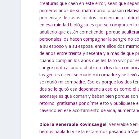
creaturas que caen en este error, sean que sepan
primeros años de su matrimonio lo pasan relati
porcentaje de casos los dos comienzan a sufrir el
en esa ruindad biológica es que se comporten lo m
adulterio que están cometiendo, porque adulterar
personales los hacen compaginar la sangre no c
a su esposo y a su esposa. entre ellos dos mismo
de años entre treinta y sesenta y a más de que p
cuando cumplan los años que les falto vivir por 
sangre mata al uno o al otro o a los dos con poca
las gentes dicen: se murió mi comadre y se lle
se murió mi compadre. Eso es porque los dos te
dos se le quitó esa dependencia eso es como el a
aconséjeles que coman y beban bien porque son e
retorno. gratísimas por oírme esto y publíquese 
cayendo en ese acortamiento de vida, aumentando
Dice la Venerable Kovinsavgel:
Venerable Senio
hemos hablado y se la estaremos pasando a Vuest