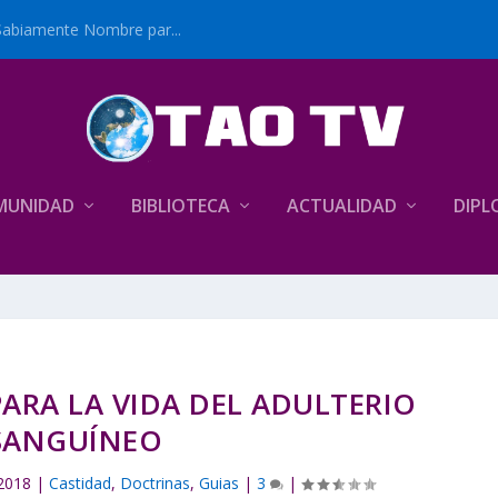
Sabiamente Nombre par...
MUNIDAD
BIBLIOTECA
ACTUALIDAD
DIPL
ARA LA VIDA DEL ADULTERIO
SANGUÍNEO
 2018
|
Castidad
,
Doctrinas
,
Guias
|
3
|