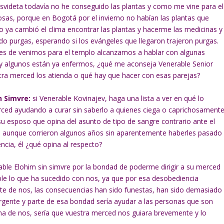
videta todavía no he conseguido las plantas y como me vine para el
sas, porque en Bogotá por el invierno no habían las plantas que
 ya cambió el clima encontrar las plantas y hacerme las medicinas y
o purgas, esperando si los evángeles que llegaron trajeron purgas.
tes de venirnos para el templo alcanzamos a hablar con algunas
 y algunos están ya enfermos, ¿qué me aconseja Venerable Senior
estra merced los atienda o qué hay que hacer con esas parejas?
n Simvre:
si Venerable Kovinajev, haga una lista a ver en qué lo
ed ayudando a curar sin saberlo a quienes ciega o caprichosament
su esposo que opina del asunto de tipo de sangre contrario ante el
ue aunque corrieron algunos años sin aparentemente haberles pasado
cia, él ¿qué opina al respecto?
ble Elohim sin simvre por la bondad de poderme dirigir a su merced
le lo que ha sucedido con nos, ya que por esa desobediencia
te de nos, las consecuencias han sido funestas, han sido demasiado
rgente y parte de esa bondad sería ayudar a las personas que son
ma de nos, sería que vuestra merced nos guiara brevemente y lo