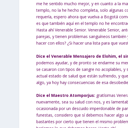
me he sentido mucho mejor, y en cuanto a la mas
templo, no la he hecho completa, solo algunas co
requería, espero ahora que vuelva a Bogotá como
es que también aquí en el templo no he encontrad
Hasta ahí Venerable Senior. Venerable Senior, an
parejas, y tienen problemas sanguíneos también
hacer con ellos? ¿Si hacer una lista para que vu
Dice el Venerable Mensajero de Elohim, el si
podemos ayudar, y de pronto se endarme su merc
se casaron con tipos de sangre no acoplables, y 
actual estado de salud que están sufriendo, y q
algo, ya hoy hay consecuencias de esa desobedien
Dice el Maestro Atomporjus:
gratísimas Venera
nuevamente, sea su salud con nos, y es lamentab
ocasionada por un descuido imperdonable de par
funestas, considero que sí debemos hacer algo u
bastantes por cierto que tienen el mismo proble