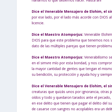
haríamos lo que debemos hacer. Hasta ahí
Dice el Venerable Mensajero de Elohim, el si
por ese lado, por el lado más acorde con DIOS al
licencie.
Dice el Maestro Atomporjus:
Venerable Elohim 
DIOS para que este problema que tenemos nos se
dato de las múltiples parejas que tienen problema
Dice el Maestro Atomporjus:
Venerabilísimo se
en el simvre mío por esta bondad, y nos comprom
la mayor cantidad de gentes que tengan el mismo 
su bendición, su protección y ayuda hoy y siempr
Dice el Venerable Mensajero de Elohim, el si
creaturas que quizás unos por ignorancia, otras p
oídos y todo y quedaron tarados ante el pecado,
en ese delito que tienen que pagar el delito del 
de casarse con sangres no acoplables era un deli