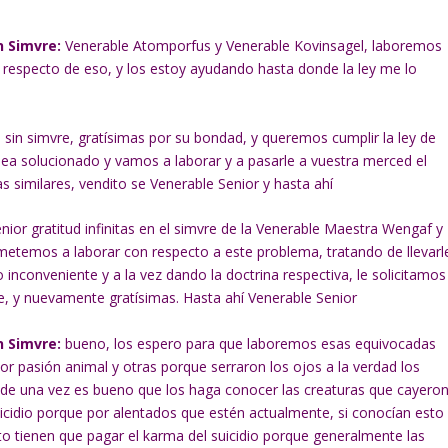
n Simvre:
Venerable Atomporfus y Venerable Kovinsagel, laboremos
 respecto de eso, y los estoy ayudando hasta donde la ley me lo
sin simvre, gratísimas por su bondad, y queremos cumplir la ley de
a solucionado y vamos a laborar y a pasarle a vuestra merced el
s similares, vendito se Venerable Senior y hasta ahí
nior gratitud infinitas en el simvre de la Venerable Maestra Wengaf y
etemos a laborar con respecto a este problema, tratando de llevarl
inconveniente y a la vez dando la doctrina respectiva, le solicitamos
e, y nuevamente gratísimas. Hasta ahí Venerable Senior
n Simvre:
bueno, los espero para que laboremos esas equivocadas
or pasión animal y otras porque serraron los ojos a la verdad los
 de una vez es bueno que los haga conocer las creaturas que cayero
suicidio porque por alentados que estén actualmente, si conocían esto
to tienen que pagar el karma del suicidio porque generalmente las