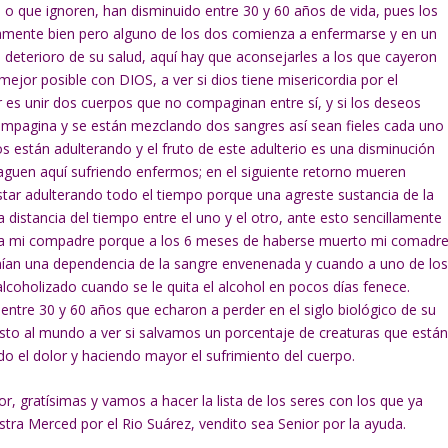
 o que ignoren, han disminuido entre 30 y 60 años de vida, pues los
vamente bien pero alguno de los dos comienza a enfermarse y en un
 deterioro de su salud, aquí hay que aconsejarles a los que cayeron
ejor posible con DIOS, a ver si dios tiene misericordia por el
 es unir dos cuerpos que no compaginan entre sí, y si los deseos
ompagina y se están mezclando dos sangres así sean fieles cada uno
s están adulterando y el fruto de este adulterio es una disminución
aguen aquí sufriendo enfermos; en el siguiente retorno mueren
estar adulterando todo el tiempo porque una agreste sustancia de la
 distancia del tiempo entre el uno y el otro, ante esto sencillamente
vó a mi compadre porque a los 6 meses de haberse muerto mi comadr
nían una dependencia de la sangre envenenada y cuando a uno de lo
lcoholizado cuando se le quita el alcohol en pocos días fenece.
ntre 30 y 60 años que echaron a perder en el siglo biológico de su
esto al mundo a ver si salvamos un porcentaje de creaturas que está
 el dolor y haciendo mayor el sufrimiento del cuerpo.
r, gratísimas y vamos a hacer la lista de los seres con los que ya
ra Merced por el Rio Suárez, vendito sea Senior por la ayuda.