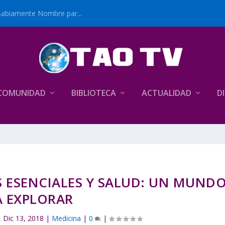
Sabiamente Nombre par...
COMUNIDAD
BIBLIOTECA
ACTUALIDAD
D
S ESENCIALES Y SALUD: UN MUND
A EXPLORAR
|
Dic 13, 2018
|
Medicina
|
0
|