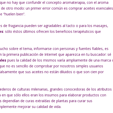
 que no hay que confundir el concepto aromaterapia, con el aroma
o de otro modo: un primer error común es comprar aceites esenciale
 “huelen bien”.
tes de fragancia pueden ser agradables al tacto o para los masajes,
es
: sólo éstos últimos ofrecen los beneficios terapéuticos que
cho sobre el tema, informarse con personas y fuentes fiables, es
n la primera publicación de Internet que aparezca en tu buscador: sé
ales
pues la calidad de los mismos varía ampliamente de una marca 
 que no es sencillo de comprobar por nosotros simples usuarios
falsamente que sus aceites no están diluidos o que son cien por
deros de culturas milenarias, grandes conocedoras de los atributos
ca en que sólo ellos eran los insumos para elaborar productos con
uas dependían de curas extraídas de plantas para curar sus
mplemente mejorar su calidad de vida.