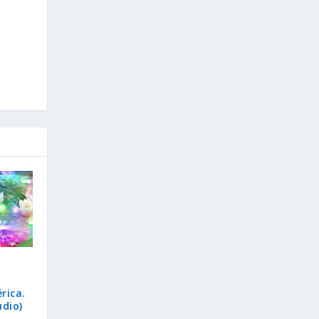
rica.
udio)