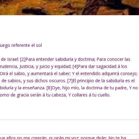
uego referente el sol
de Israel: [2]Para entender sabiduría y doctrina; Para conocer las
udencia, Justicia, y juicio y equidad; [4]Para dar sagacidad á los
]Oirá el sabio, y aumentará el saber; Y el entendido adquirirá consejo;
de sabios, y sus dichos oscuros. [7]El principio de la sabiduría es el
iduría y la enseñanza. [8]Oye, hijo mío, la doctrina de tu padre, Y no
rno de gracia serán á tu cabeza, Y collares á tu cuello.
e ellos no me creerán, ni oirán mi voz; porque dirán: No te ha