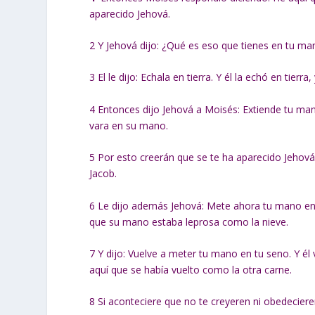
aparecido Jehová.
2
Y Jehová dijo: ¿Qué es eso que tienes en tu man
3
El le dijo: Echala en tierra. Y él la echó en tierr
4
Entonces dijo Jehová a Moisés: Extiende tu mano
vara en su mano.
5
Por esto creerán que se te ha aparecido Jehová
Jacob.
6
Le dijo además Jehová: Mete ahora tu mano en t
que su mano estaba leprosa como la nieve.
7
Y dijo: Vuelve a meter tu mano en tu seno. Y él
aquí que se había vuelto como la otra carne.
8
Si aconteciere que no te creyeren ni obedecieren