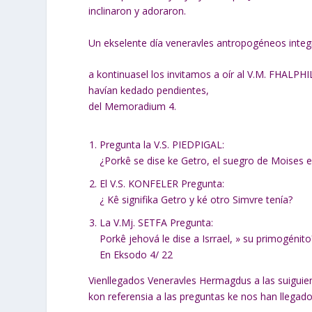
inclinaron y adoraron.
Un ekselente día veneravles antropogéneos integra
a kontinuasel los invitamos a oír al V.M. FHALPHI
havían kedado pendientes,
del Memoradium 4.
Pregunta la V.S. PIEDPIGAL:
¿Porkê se dise ke Getro, el suegro de Moises 
El V.S. KONFELER Pregunta:
¿ Kê signifika Getro y ké otro Simvre tenía?
La V.Mj. SETFA Pregunta:
Porkê jehová le dise a Isrrael, » su primogénito
En Eksodo 4/ 22
Vienllegados Veneravles Hermagdus a las suigui
kon referensia a las preguntas ke nos han llegado 