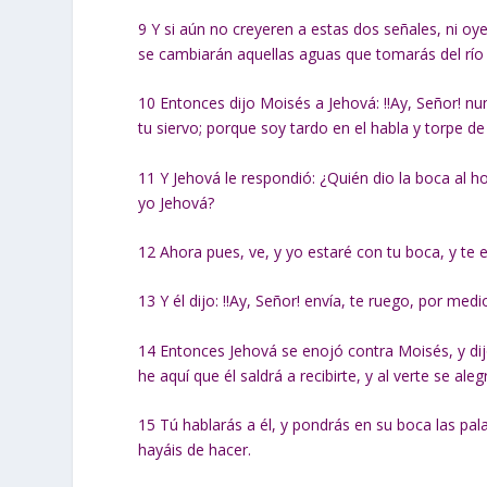
9
Y si aún no creyeren a estas dos señales, ni oye
se cambiarán aquellas aguas que tomarás del río y
10
Entonces dijo Moisés a Jehová: !!Ay, Señor! nu
tu siervo; porque soy tardo en el habla y torpe de
11
Y Jehová le respondió: ¿Quién dio la boca al h
yo Jehová?
12
Ahora pues, ve, y yo estaré con tu boca, y te 
13
Y él dijo: !!Ay, Señor! envía, te ruego, por med
14
Entonces Jehová se enojó contra Moisés, y dij
he aquí que él saldrá a recibirte, y al verte se ale
15
Tú hablarás a él, y pondrás en su boca las pal
hayáis de hacer.