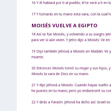
16
Y él hablará por ti al pueblo; él te será a ti en
17
Y tomarás en tu mano esta vara, con la cual ha
MOISÉS VUELVE A EGIPTO
18
Así se fue Moisés, y volviendo a su suegro Jetr
para ver si aún viven. Y Jetro dijo a Moisés: Ve en
19
Dijo también Jehová a Moisés en Madián: Ve y
muerte.
20
Entonces Moisés tomó su mujer y sus hijos, y 
Moisés la vara de Dios en su mano.
21
Y dijo Jehová a Moisés: Cuando hayas vuelto a
he puesto en tu mano; pero yo endureceré su cor
22
Y dirás a Faraón: Jehová ha dicho así: Israel es