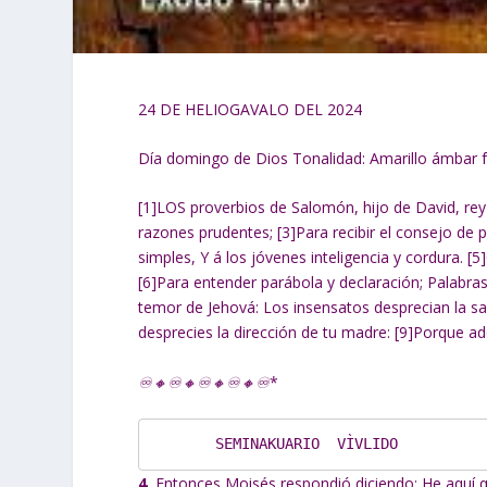
24 DE HELIOGAVALO DEL 2024
Día domingo de Dios Tonalidad: Amarillo ámbar f
[1]LOS proverbios de Salomón, hijo de David, rey 
razones prudentes; [3]Para recibir el consejo de pr
simples, Y á los jóvenes inteligencia y cordura. [5
[6]Para entender parábola y declaración; Palabras 
temor de Jehová: Los insensatos desprecian la sab
desprecies la dirección de tu madre: [9]Porque ado
♾🔸♾🔸♾🔸♾🔸♾
*
       SEMINAKUARIO  VÌVLIDO
4
Entonces Moisés respondió diciendo: He aquí qu