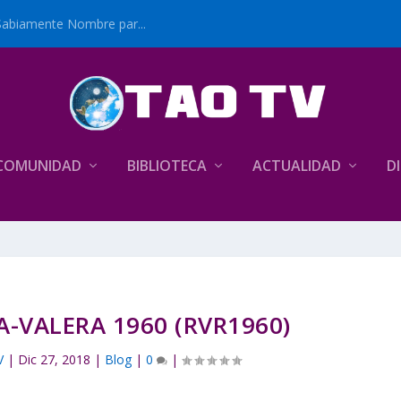
Sabiamente Nombre par...
COMUNIDAD
BIBLIOTECA
ACTUALIDAD
D
A-VALERA 1960 (RVR1960)
V
|
Dic 27, 2018
|
Blog
|
0
|