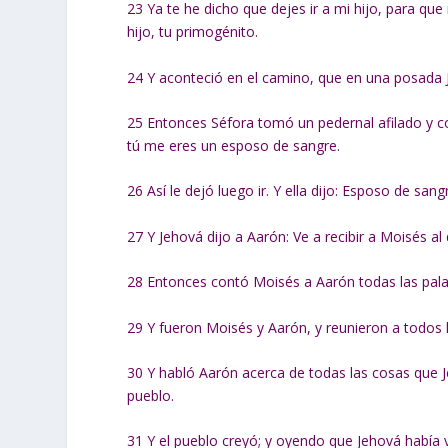
23
Ya te he dicho que dejes ir a mi hijo, para que
hijo, tu primogénito.
24
Y aconteció en el camino, que en una posada J
25
Entonces Séfora tomó un pedernal afilado y cor
tú me eres un esposo de sangre.
26
Así le dejó luego ir. Y ella dijo: Esposo de sang
27
Y Jehová dijo a Aarón: Ve a recibir a Moisés al 
28
Entonces contó Moisés a Aarón todas las palab
29
Y fueron Moisés y Aarón, y reunieron a todos l
30
Y habló Aarón acerca de todas las cosas que J
pueblo.
31
Y el pueblo creyó; y oyendo que Jehová había vis