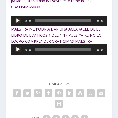
pasados,i ke verdad hai sovre este teme hoi dia?
GRATISIMAS🙏🙏
Reproductor
00:00
00:00
de
MAESTRA ME PODRÍA DAR UNA ACLARACEL DE EL
audio
LIBRO DE LEVÍTICOS 1 DEL 1-17 PUES YA KE NO LO
LOGRO COMPRENDER GRATICIMAS MAESTRA
Reproductor
00:00
00:00
de
audio
COMPARTIR: