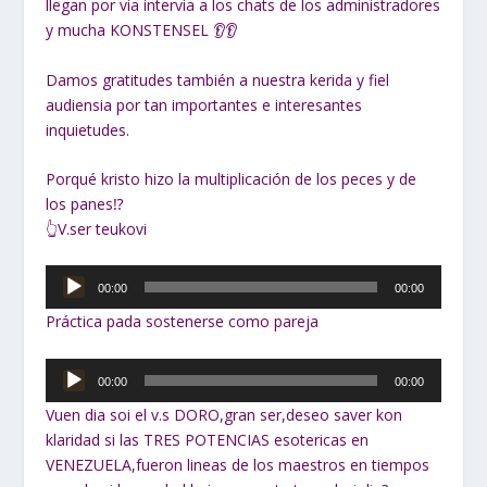
llegan por vía intervia a los chats de los administradores
y mucha KONSTENSEL 👂👂
Damos gratitudes también a nuestra kerida y fiel
audiensia por tan importantes e interesantes
inquietudes.
Porqué kristo hizo la multiplicación de los peces y de
los panes⁉
👆V.ser teukovi
Reproductor
00:00
00:00
de
Práctica pada sostenerse como pareja
audio
Reproductor
00:00
00:00
de
Vuen dia soi el v.s DORO,gran ser,deseo saver kon
audio
klaridad si las TRES POTENCIAS esotericas en
VENEZUELA,fueron lineas de los maestros en tiempos