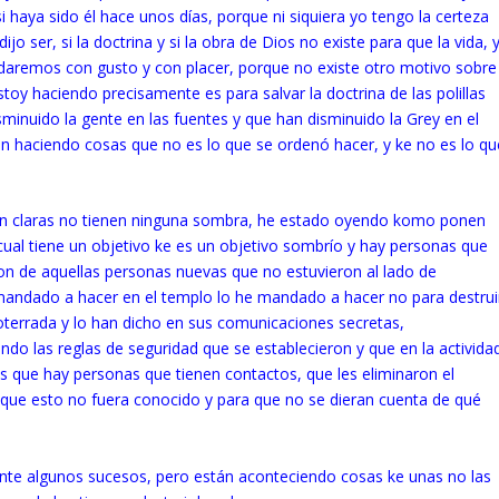
i haya sido él hace unos días, porque ni siquiera yo tengo la certeza
o ser, si la doctrina y si la obra de Dios no existe para que la vida, 
a daremos con gusto y con placer, porque no existe otro motivo sobre
stoy haciendo precisamente es para salvar la doctrina de las polillas
disminuido la gente en las fuentes y que han disminuido la Grey en el
n haciendo cosas que no es lo que se ordenó hacer, y ke no es lo qu
son claras no tienen ninguna sombra, he estado oyendo komo ponen
ual tiene un objetivo ke es un objetivo sombrío y hay personas que
on de aquellas personas nuevas que no estuvieron al lado de
mandado a hacer en el templo lo he mandado a hacer no para destrui
terrada y lo han dicho en sus comunicaciones secretas,
do las reglas de seguridad que se establecieron y que en la activida
que hay personas que tienen contactos, que les eliminaron el
a que esto no fuera conocido y para que no se dieran cuenta de qué
nte algunos sucesos, pero están aconteciendo cosas ke unas no las