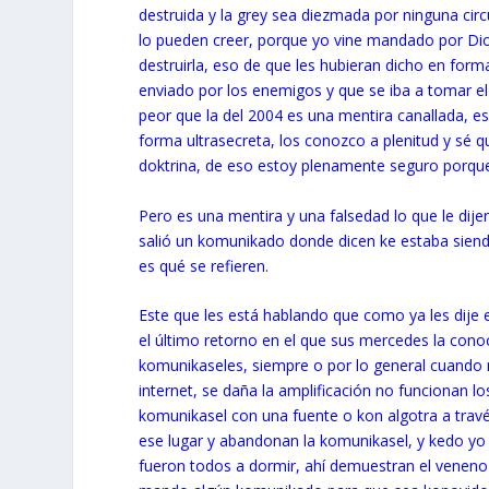
destruida y la grey sea diezmada por ninguna cir
lo pueden creer, porque yo vine mandado por Dios
destruirla, eso de que les hubieran dicho en forma
enviado por los enemigos y que se iba a tomar el 
peor que la del 2004 es una mentira canallada, e
forma ultrasecreta, los conozco a plenitud y sé 
doktrina, de eso estoy plenamente seguro porque
Pero es una mentira y una falsedad lo que le dijer
salió un komunikado donde dicen ke estaba siendo
es qué se refieren.
Este que les está hablando que como ya les dije e
el último retorno en el que sus mercedes la cono
komunikaseles, siempre o por lo general cuando m
internet, se daña la amplificación no funcionan
komunikasel con una fuente o kon algotra a trav
ese lugar y abandonan la komunikasel, y kedo y
fueron todos a dormir, ahí demuestran el veneno 