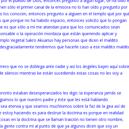
r el pueblo de Dios, entonces pregunto a algún lugar, se ha oído e
en sólo el primer canal de la emisora no lo han oído y pregunto por
no los conocen, entonces pregunto a alguien en el templo qué por qu
s que porque no ha habido espacio, entonces solicito que lo pongan
 que es que sólo a mí me atiendan para que los comunicados sean
sponsable o la operación mordaza que están queriendo aplicar y
mplo Vegetal Sakro Akuarius hay personas que dicen el maldito
r desgraciadamente tendremos que hacerle caso a ese maldito maldit
rero que no se doblega ante nadie y así los ángeles bajen aquí sobr
rde silencio mientras ke están sucediendo estas cosas no les voy a
e pronto estaban desesperanzados les digo: la esperanza jamás se
eguimos lo que nuestro padre y éste que les está hablando
ea etervia y que seamos muchísimos sobre la faz de la gea así de
estoy haciendo es para destruir la doctrina es porque en realidad
sas en la doctrina que se llaman traición no tienen otro nombre,
a gente contra mí al punto de que ya algunos dicen que soy un