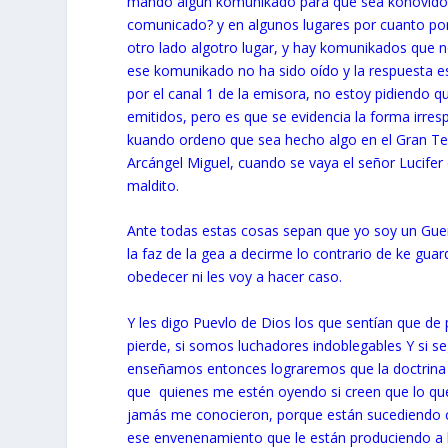
mando algún komunikado para que sea konovido po
comunicado? y en algunos lugares por cuanto pon
otro lado algotro lugar, y hay komunikados que 
ese komunikado no ha sido oído y la respuesta e
por el canal 1 de la emisora, no estoy pidiendo
emitidos, pero es que se evidencia la forma irre
kuando ordeno que sea hecho algo en el Gran Te
Arcángel Miguel, cuando se vaya el señor Lucife
maldito.
Ante todas estas cosas sepan que yo soy un Guer
la faz de la gea a decirme lo contrario de ke gua
obedecer ni les voy a hacer caso.
Y les digo Puevlo de Dios los que sentían que d
pierde, si somos luchadores indoblegables Y si s
enseñamos entonces lograremos que la doctrina s
que quienes me estén oyendo si creen que lo que 
jamás me conocieron, porque están sucediendo co
ese envenenamiento que le están produciendo a l