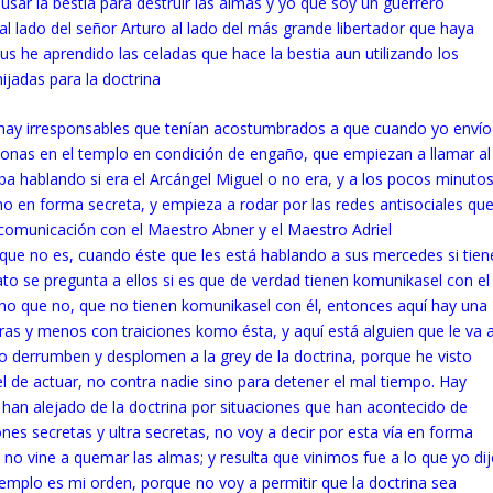
usar la bestia para destruir las almas y yo que soy un guerrero
 al lado del señor Arturo al lado del más grande libertador que haya
s he aprendido las celadas que hace la bestia aun utilizando los
ijadas para la doctrina
hay irresponsables que tenían acostumbrados a que cuando yo envío
onas en el templo en condición de engaño, que empiezan a llamar al
ba hablando si era el Arcángel Miguel o no era, y a los pocos minuto
ino en forma secreta, y empieza a rodar por las redes antisociales qu
 comunicación con el Maestro Abner y el Maestro Adriel
que no es, cuando éste que les está hablando a sus mercedes si tien
ato se pregunta a ellos si es que de verdad tienen komunikasel con el
cho que no, que no tienen komunikasel con él, entonces aquí hay una
ras y menos con traiciones komo ésta, y aquí está alguien que le va 
o derrumben y desplomen a la grey de la doctrina, porque he visto
l de actuar, no contra nadie sino para detener el mal tiempo. Hay
han alejado de la doctrina por situaciones que han acontecido de
s secretas y ultra secretas, no voy a decir por esta vía en forma
no vine a quemar las almas; y resulta que vinimos fue a lo que yo dij
templo es mi orden, porque no voy a permitir que la doctrina sea