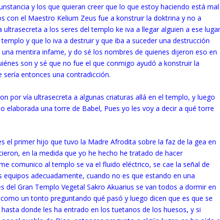
cunstancia y los que quieran creer que lo que estoy haciendo está mal
 con el Maestro Kelium Zeus fue a konstruir la doktrina y no a
 ultrasecreta a los seres del templo ke iva a llegar alguien a ese luga
templo y que lo iva a destruir y que iba a suceder una destrucción
s una mentira infame, y do sé los nombres de quienes dijeron eso en
quiénes son y sé que no fue el que conmigo ayudó a konstruir la
 sería entonces una contradicción.
on por vía ultrasecreta a algunas criaturas allá en el templo, y luego
 elaborada una torre de Babel, Pues yo les voy a decir a qué torre
s el primer hijo que tuvo la Madre Afrodita sobre la faz de la gea en
cieron, en la medida que yo he hecho he tratado de hacer
e comunico al templo se va el fluido eléctrico, se cae la señal de
 los equipos adecuadamente, cuando no es que estando en una
és del Gran Templo Vegetal Sakro Akuarius se van todos a dormir en
o como un tonto preguntando qué pasó y luego dicen que es que se
hasta donde les ha entrado en los tuetanos de los huesos, y si