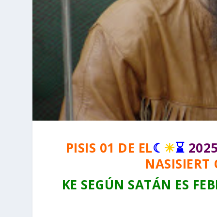
PISIS 01 DE EL
☾
☀
⌛
202
NASISIERT 
KE SEGÚN SATÁN ES FEB