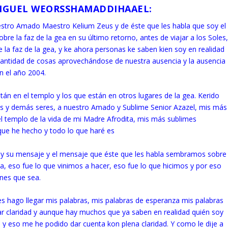
MIGUEL WEORSSHAMADDIHAAEL
:
uestro Amado Maestro Kelium Zeus y de éste que les habla que soy el
bre la faz de la gea en su último retorno, antes de viajar a los Soles
e la faz de la gea, y ke ahora personas ke saben kien soy en realidad
cantidad de cosas aprovechándose de nuestra ausencia y la ausencia
n el año 2004.
tán en el templo y los que están en otros lugares de la gea. Kerido
es y demás seres, a nuestro Amado y Sublime Senior Azazel, mis más
el templo de la vida de mi Madre Afrodita, mis más sublimes
que he hecho y todo lo que haré es
 y su mensaje y el mensaje que éste que les habla sembramos sobre
a, eso fue lo que vinimos a hacer, eso fue lo que hicimos y por eso
ones que sea.
es hago llegar mis palabras, mis palabras de esperanza mis palabras
ar claridad y aunque hay muchos que ya saben en realidad quién soy
 y eso me he podido dar cuenta kon plena claridad. Y como le dije a