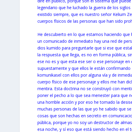
diré en público, porque son el sistema que puede 
legendario que he luchado la guerra de los siglos
existido siempre, que es nuestro señor Kelium Zeu
cuerpos físicos de las personas que han sido proh
He descubierto en lo que estamos haciendo que 
un comunicado de inmediato hay una red de pers
dios kumido para preguntarle que si ese que esta
la respuesta que llega, es no en forma pública, s
ese no es y que esta ese ser o ese personaje en
supuestamente y que ellos le están confirmando 
komunikasel con ellos por alguna vía y de inmedi
cuerpo físico de ese personaje y ellos me han di
mentira. Esta doctrina no se construyó con menti
poner el pecho a lo que sea menester para que n
una horrible acción y por eso he tomado la desise
muchas personas de las que yo he sabido que se 
cosas que son hechas en secreto en comunicacione
pública, porque yo no soy un destructor de almas 
esa noche, y sí eso que está siendo hecho en el 