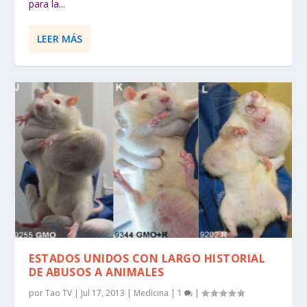
para la...
LEER MÁS
ESTADOS UNIDOS CON LARGO HISTORIAL
DE ABUSOS A ANIMALES
por
Tao TV
|
Jul 17, 2013
|
Medicina
|
1
|