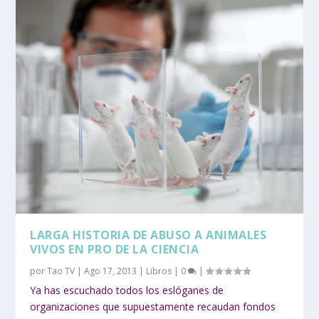
LARGA HISTORIA DE ABUSO A ANIMALES
VIVOS EN PRO DE LA CIENCIA
por
Tao TV
|
Ago 17, 2013
|
Libros
|
0
|
Ya has escuchado todos los eslóganes de
organizaciones que supuestamente recaudan fondos