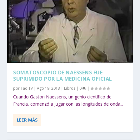
SOMATOSCOPIO DE NAESSENS FUE
SUPRIMIDO POR LA MEDICINA OFICIAL
por
Tao TV
|
Ago 19, 2013
|
Libros
|
0
|
Cuando Gaston Naessens, un genio científico de
Francia, comenzó a jugar con las longitudes de onda...
LEER MÁS