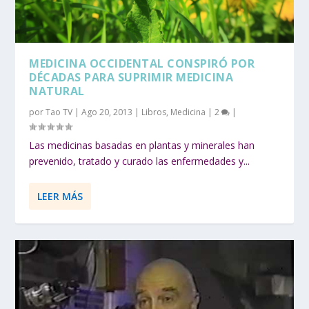
MEDICINA OCCIDENTAL CONSPIRÓ POR
DÉCADAS PARA SUPRIMIR MEDICINA
NATURAL
por
Tao TV
|
Ago 20, 2013
|
Libros
,
Medicina
|
2
|
Las medicinas basadas en plantas y minerales han
prevenido, tratado y curado las enfermedades y...
LEER MÁS