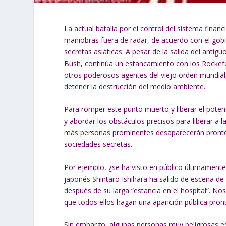
La actual batalla por el control del sistema fin
maniobras fuera de radar, de acuerdo con el gobier
secretas asiáticas. A pesar de la salida del antiguo
Bush, continúa un estancamiento con los Rockefel
otros poderosos agentes del viejo orden mundia
detener la destrucción del medio ambiente.
Para romper este punto muerto y liberar el pote
y abordar los obstáculos precisos para liberar a l
más personas prominentes desaparecerán pronto 
sociedades secretas.
Por ejemplo, ¿se ha visto en público últimamente
japonés Shintaro Ishihara ha salido de escena de 
después de su larga “estancia en el hospital”. 
que todos ellos hagan una aparición pública pro
Sin embargo, algunas personas muy peligrosas e