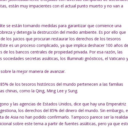
istas, están muy impacientes con el actual punto muerto y no van a
 élite se están tomando medidas para garantizar que comience una
breza y detenga la destrucción del medio ambiente. Es por ello que
e los juicios que procuran restaurar los derechos de los tesoros
s. Este es un proceso complicado, ya que implica deshacer 100 años d
és de los bancos centrales de propiedad privada. Por esa razón, las
 sociedades secretas asiáticas, los Illuminati gnósticos, el Vaticano 
s sobre la mejor manera de avanzar.
 85% de los tesoros históricos del mundo pertenecen a las familias
icas chinas, como la Qing, Ming Lee y Sung.
ágono y las agencias de Estados Unidos, dice que hay una Emperatriz
 gestiona, los derechos del 85% del dinero del mundo. Sin embargo, e
eta de Asia no han podido confirmarlo. Tampoco parece ser la realida
cional sobre este tema a partir de fuentes asiáticas, pero ya que est