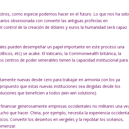
osotros, como especie podemos hacer en el futuro. Lo que nos ha sid
tarios obsesionada con convertir las antiguas profecías en
el control de la creación de dólares y euros la humanidad será capaz
ionales pueden desempeñar un papel importante en este proceso una
íticos, etc) se acabe. El Vaticano, la Commonwealth británica, la
s centros de poder venerables tienen la capacidad institucional para
tamente nuevas desde cero para trabajar en armonía con los ya
propuesto que estas nuevas instituciones sea dirigidas desde los
oluciones que beneficien a todos (win-win solutions).
o financiar generosamente empresas occidentales no militares una ve
cho que hacer. China, por ejemplo, necesita la experiencia occidenta
os. Convertir los desiertos en vergeles y la repoblar los océanos,
comenzar.