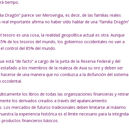
ará tiempo.
ia Dragón” parece ser Merovingia, es decir, de las familias reales
a real importante afirma no haber oído hablar de una “familia Dragón
l tesoro es una cosa, la realidad geopolítica actual es otra. Aunque
l 85% de los tesoros del mundo, los gobiernos occidentales no van a
 el control del 85% del mundo.
ue está “de facto” a cargo de la Junta de la Reserva Federal y del
 estafado a los miembros de la realeza de Asia su oro y deben ser
 hacerse de una manera que no conduzca a la disfunción del sistema
n occidental.
icamente los libros de todas las organizaciones financieras y retira
lmente los derivados creados a través del apalancamiento
. Los mercados de futuros tradicionales deben limitarse al máximo
tra la experiencia histórica es el límite necesario para la integrida
s productos financieros básicos.