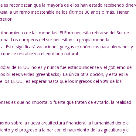
ales reconozcan que la mayoría de ellos han estado recibiendo diner
sia, a un ritmo insostenible de los últimos 30 años o más. Tienen
terior.
ineamiento de las monedas. El Euro necesita retirarse del Sur de
uropa. Los europeos del sur necesitan su propia moneda
ica. Esto significará vacaciones griegas económicas para alemanes y
que se restablezca el equilibrio natural.
l dólar de EE.UU. no es y nunca fue estadounidense y el gobierno de
 billetes verdes (greenbacks). La única otra opción, y esta es la
de los EE.UU., es esperar hasta que los ingresos del 90% de los
nses es que no importa lo fuerte que traten de evitarlo, la realidad
uerdo sobre la nueva arquitectura financiera, la humanidad tiene el
nto y el progreso a la par con el nacimiento de la agricultura y el