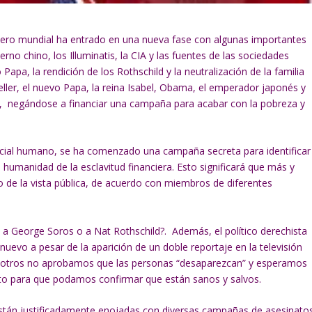
anciero mundial ha entrado en una nueva fase con algunas importantes
no chino, los Illuminatis, la CIA y las fuentes de las sociedades
 Papa, la rendición de los Rothschild y la neutralización de la familia
ler, el nuevo Papa, la reina Isabel, Obama, el emperador japonés y
l, negándose a financiar una campaña para acabar con la pobreza y
ncial humano, se ha comenzado una campaña secreta para identificar
a humanidad de la esclavitud financiera. Esto significará que más y
de la vista pública, de acuerdo con miembros de diferentes
 a George Soros o a Nat Rothschild?. Además, el político derechista
nuevo a pesar de la aparición de un doble reportaje en la televisión
Nosotros no aprobamos que las personas “desaparezcan” y esperamos
nto para que podamos confirmar que están sanos y salvos.
stán justificadamente enojadas con diversas campañas de asesinato