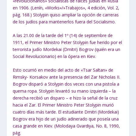
«revolucionarios» socialistas de raíces judías en Rusia
en 1906. (Lenín, «Works»/»Trabajos», 4 edición, Vol. 2,
pág. 168.) Stolypin quiso ampliar la opción de carreras
de los judíos para mantenerlos fuera del Socialismo.
A las 21.00 de la tarde del 1º (14) de septiembre de
1911, el Primer Ministro Peter Stolypin fue herido por el
terrorista judío Mordekai (Dmitri) Bogrov (quién era un
Social Revolucionario) en la ópera en Kiev.
Esto ocurrió en medio del acto de «Tsar Saltan» de
Rimsky- Korsakov ante la presencia del Zar Nicholas II.
Bogrov disparó a Stolypin dos veces con una pistola a
quema ropa. Stolypin levantó su mano izquierda – la
derecha recibió un disparo – e hizo la señal de la cruz
hacia el Zar. El Primer Ministro Peter Stolypin murió
cuatro días más tarde. El estudiante Dmitri (Mordekai)
Bogrov era hijo de un judío adinerado que poseía una
casa grande en Kiev. (Molodaya Gvardiya, No. 8, 1990,
pág.