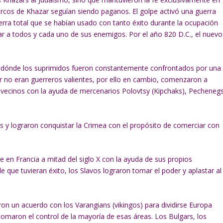
rcos de Khazar seguían siendo paganos. El golpe activó una guerra
erra total que se habían usado con tanto éxito durante la ocupación
lar a todos y cada uno de sus enemigos. Por el año 820 D.C., el nuevo
l, dónde los suprimidos fueron constantemente confrontados por una
r no eran guerreros valientes, por ello en cambio, comenzaron a
os vecinos con la ayuda de mercenarios Polovtsy (Kipchaks), Pechenegs
s y lograron conquistar la Crimea con el propósito de comerciar con
 en Francia a mitad del siglo X con la ayuda de sus propios
que tuvieran éxito, los Slavos lograron tomar el poder y aplastar al
ieron un acuerdo con los Varangians (vikingos) para dividirse Europa
os tomaron el control de la mayoría de esas áreas. Los Bulgars, los