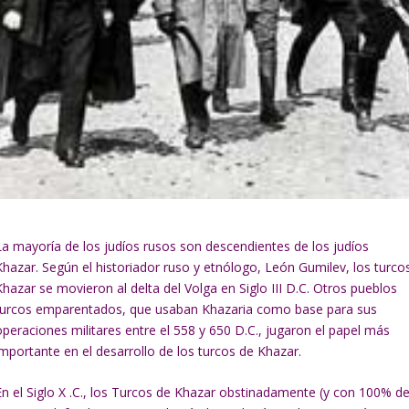
La mayoría de los judíos rusos son descendientes de los judíos
Khazar. Según el historiador ruso y etnólogo, León Gumilev, los turco
Khazar se movieron al delta del Volga en Siglo III D.C. Otros pueblos
turcos emparentados, que usaban Khazaria como base para sus
operaciones militares entre el 558 y 650 D.C., jugaron el papel más
importante en el desarrollo de los turcos de Khazar.
En el Siglo X .C., los Turcos de Khazar obstinadamente (y con 100% d