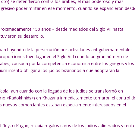
éxito) se defendieron contra los árabes, el más poderoso y más
agresivo poder militar en ese momento, cuando se expandieron desd
aproximadamente 150 años – desde mediados del Siglo VII hasta
etuvieron su desarrollo.
aban huyendo de la persecución por actividades antigubernamentales
roporciones tuvo lugar en el Siglo VIII cuando un gran número de
rabes, causada por la competencia económica entre los griegos y los
um intentó obligar a los judíos bizantinos a que adoptaran la
ícola, aun cuando con la llegada de los Judíos se transformó en
omo «
Radokhnids
«) en Khazaria inmediatamente tomaron el control d
tos nuevos comerciantes estaban especialmente interesados en el
 Rey, o Kagan, recibía regalos caros de los judíos adinerados y tenía