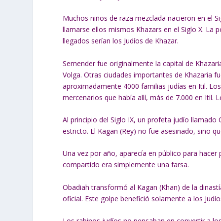
Muchos niños de raza mezclada nacieron en el Sig
llamarse ellos mismos Khazars en el Siglo X. La p
llegados serían los Judíos de Khazar.
Semender fue originalmente la capital de Khazaria
Volga. Otras ciudades importantes de Khazaria fu
aproximadamente 4000 familias judías en Itil. L
mercenarios que había allí, más de 7.000 en Itil.
Al principio del Siglo IX, un profeta judío llama
estricto. El Kagan (Rey) no fue asesinado, sino qu
Una vez por año, aparecía en público para hacer 
compartido era simplemente una farsa.
Obadiah transformó al Kagan (Khan) de la dinastía
oficial. Este golpe benefició solamente a los Judío
Los rabinos judíos no pensaban en convertir a lo