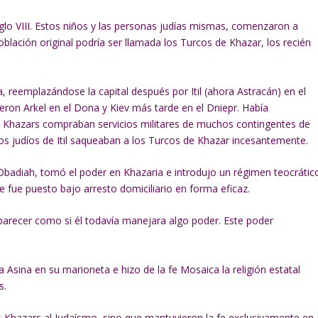
lo VIII. Estos niños y las personas judías mismas, comenzaron a
oblación original podría ser llamada los Turcos de Khazar, los recién
, reemplazándose la capital después por Itil (ahora Astracán) en el
eron Arkel en el Dona y Kiev más tarde en el Dniepr. Había
os Khazars compraban servicios militares de muchos contingentes de
 Los judíos de Itil saqueaban a los Turcos de Khazar incesantemente.
do Obadiah, tomó el poder en Khazaria e introdujo un régimen teocrátic
e fue puesto bajo arresto domiciliario en forma eficaz.
parecer como si él todavía manejara algo poder. Este poder
 Asina en su marioneta e hizo de la fe Mosaica la religión estatal
s.
s Khazars al Judaísmo, sino que mantuvieron la fe exclusivamente en