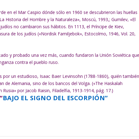
rde en el Mar Caspio dónde sólo en 1960 se descubrieron las huellas
La Historia del Hombre y la Naturaleza», Moscú, 1993,; Gumilev, «El
udíos no cambiaron sus hábitos. En 1113, el Príncipe de Kiev,
sura de los judíos («Nordisk Familjebok», Estocolmo, 1946, Vol. 20,
icado y probado una vez más, cuando fundaron la Unión Soviética qu
nganza contra el pueblo ruso.
s por un estudioso, Isaac Baer Levinsohn (1788-1860), quién tambié
ían de Alemania, sino de los bancos del Volga. («The Haskalah
usia» por Jacob Raisin, Filadelfia, 1913-1914, pág. 17.)
“
BAJO EL SIGNO DEL ESCORPIÓN”