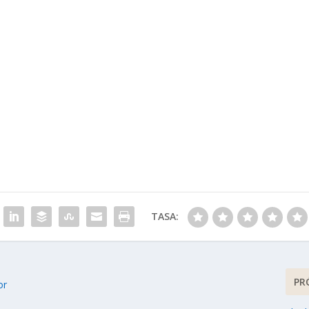
TASA:
PR
or