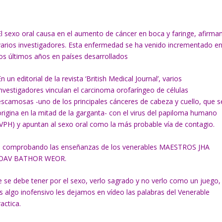
El sexo oral causa en el aumento de cáncer en boca y faringe, afirma
varios investigadores. Esta enfermedad se ha venido incrementado e
los últimos años en países desarrollados
En un editorial de la revista ‘British Medical Journal’, varios
investigadores vinculan el carcinoma orofaríngeo de células
escamosas -uno de los principales cánceres de cabeza y cuello, que s
origina en la mitad de la garganta- con el virus del papiloma humano
(VPH) y apuntan al sexo oral como la más probable vía de contagio.
van comprobando las enseñanzas de los venerables MAESTROS JHA
 JOAV BATHOR WEOR.
e se debe tener por el sexo, verlo sagrado y no verlo como un juego,
 algo inofensivo les dejamos en vídeo las palabras del Venerable
actica.