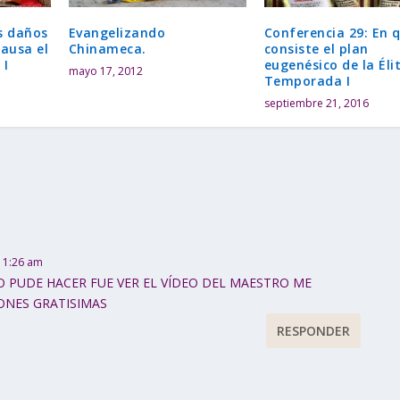
Evangelizando
s daños
Conferencia 29: En 
Chinameca.
causa el
consiste el plan
 I
eugenésico de la Éli
mayo 17, 2012
Temporada I
septiembre 21, 2016
s 1:26 am
O PUDE HACER FUE VER EL VÍDEO DEL MAESTRO ME
ONES GRATISIMAS
RESPONDER