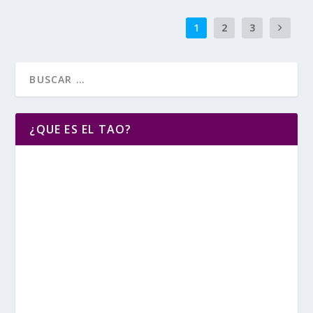
1
2
3
¿QUE ES EL TAO?