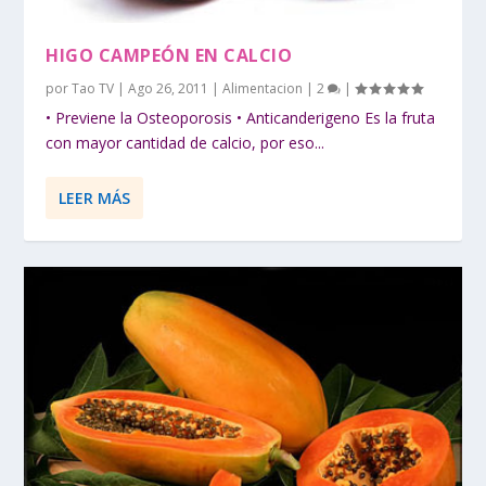
HIGO CAMPEÓN EN CALCIO
por
Tao TV
|
Ago 26, 2011
|
Alimentacion
|
2
|
• Previene la Osteoporosis • Anticanderigeno Es la fruta
con mayor cantidad de calcio, por eso...
LEER MÁS